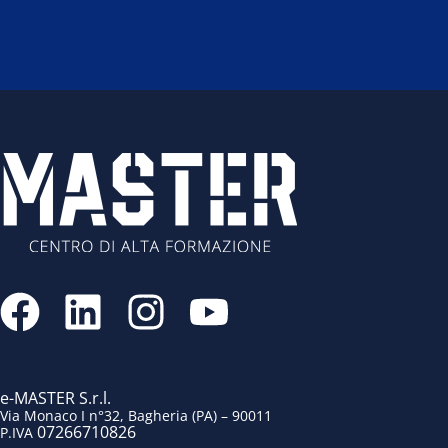
F
L
I
Y
a
i
n
o
c
n
s
u
e
k
t
t
e-MASTER S.r.l.
Via Monaco I n°32, Bagheria (PA) – 90011
07266710826
P.IVA