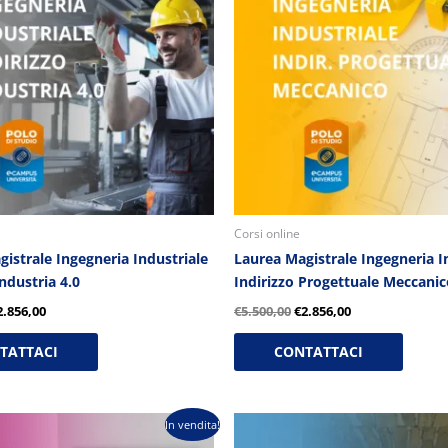
5.500,00.
€2.856,00.
€5.500,00.
€2.856,00.
Corsi online
istrale Ingegneria Industriale
Laurea Magistrale Ingegneria I
Industria 4.0
Indirizzo Progettuale Meccanic
2.856,00
€
5.500,00
€
2.856,00
TATTACI
CONTATTACI
Il
Il
Il
In vendita!
rezzo
prezzo
prezzo
prezzo