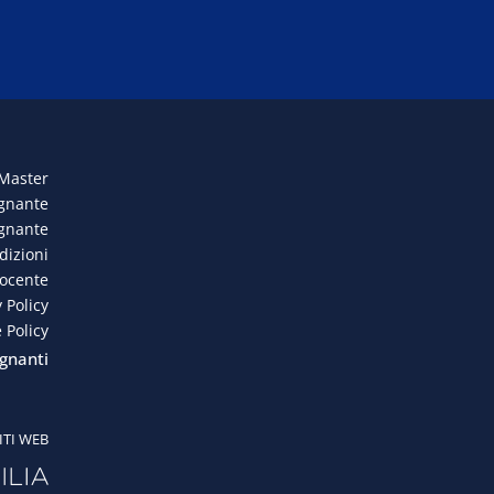
 Master
egnante
egnante
dizioni
docente
 Policy
 Policy
gnanti
ITI WEB