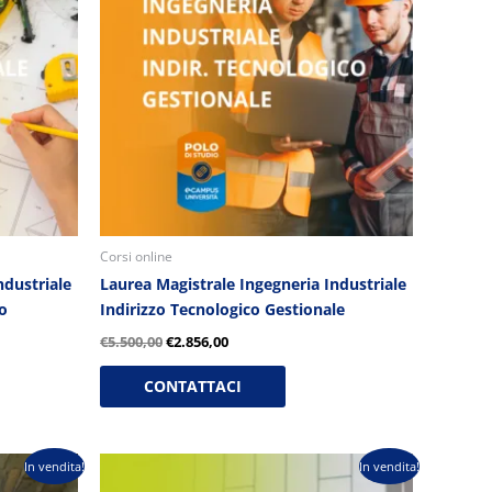
€5.500,00.
€2.856,00.
Corsi online
ndustriale
Laurea Magistrale Ingegneria Industriale
o
Indirizzo Tecnologico Gestionale
€
5.500,00
€
2.856,00
CONTATTACI
Il
Il
In vendita!
In vendita!
prezzo
prezzo