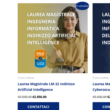
Il
Il
Il
In vendita!
prezzo
prezzo
p
originale
attuale
o
era:
è:
e
€5.500,00.
€2.856,00.
€
Corsi online
Corsi online
Laurea Magistrale LM-32 Indirizzo
Laurea Mag
Artificial Intelligence
Cybersecu
€
5.500,00
€
2.856,00
€
5.500,00
€
CONTATTACI
CON