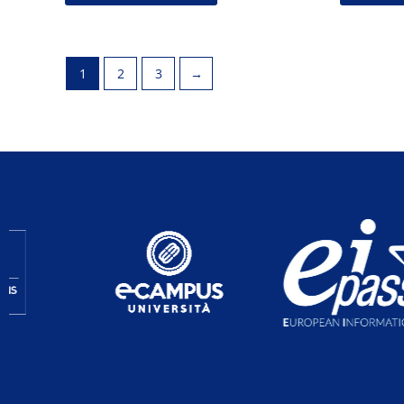
1
2
3
→