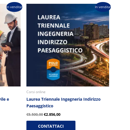
Il
Il
In vendita!
In vendita!
prezzo
prezzo
originale
attuale
era:
è:
€5.500,00.
€2.856,00.
Corsi online
ile e
Laurea Triennale Ingegneria Indirizzo
Paesaggistico
€
5.500,00
€
2.856,00
CONTATTACI