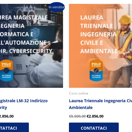
Il
Il
Il
In vendita!
rezzo
prezzo
prezzo
prezzo
riginale
attuale
originale
attuale
ra:
è:
era:
è:
5.500,00.
€2.856,00.
€5.500,00.
€2.856,00.
Corsi online
istrale LM-32 Indirizzo
Laurea Triennale Ingegneria Civ
rity
Ambientale
2.856,00
€
5.500,00
€
2.856,00
TATTACI
CONTATTACI