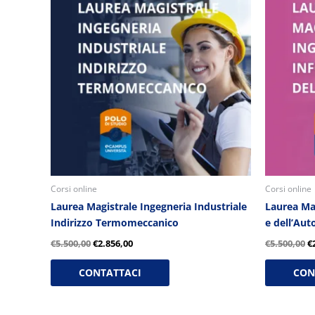
originale
attuale
o
era:
è:
e
€5.500,00.
€2.856,00.
€
Corsi online
Corsi online
Laurea Magistrale Ingegneria Industriale
Laurea Ma
Indirizzo Termomeccanico
e dell’Au
€
5.500,00
€
2.856,00
€
5.500,00
€
CONTATTACI
CON