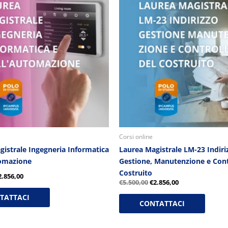
riginale
attuale
originale
attuale
ra:
è:
era:
è:
5.500,00.
€2.856,00.
€5.500,00.
€2.856,00.
Corsi online
gistrale Ingegneria Informatica
Laurea Magistrale LM-23 Indiri
tomazione
Gestione, Manutenzione e Cont
Costruito
2.856,00
€
5.500,00
€
2.856,00
TATTACI
CONTATTACI