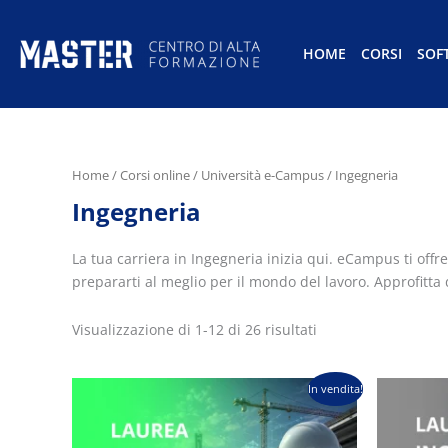
HOME
CORSI
SOF
Home
/
Corsi online
/
Università e-Campus
/ Ingegneria
Ingegneria
La tua carriera in Ingegneria inizia qui. eCampus ti offr
prepararti al meglio per il mondo del lavoro. Approfitta de
Visualizzazione di 1-12 di 26 risultati
Il
Il
Il
In vendita!
prezzo
prezzo
p
originale
attuale
o
era:
è:
e