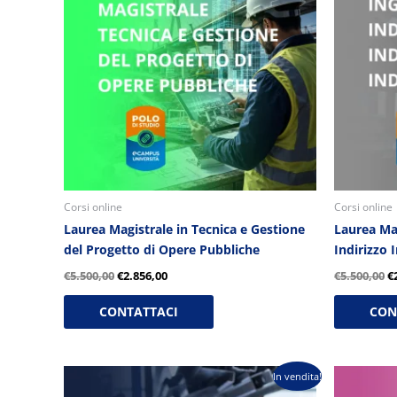
€5.500,00.
€2.856,00.
€
Corsi online
Corsi online
Laurea Magistrale in Tecnica e Gestione
Laurea Mag
del Progetto di Opere Pubbliche
Indirizzo 
€
5.500,00
€
2.856,00
€
5.500,00
€
CONTATTACI
CON
Il
Il
Il
In vendita!
prezzo
prezzo
p