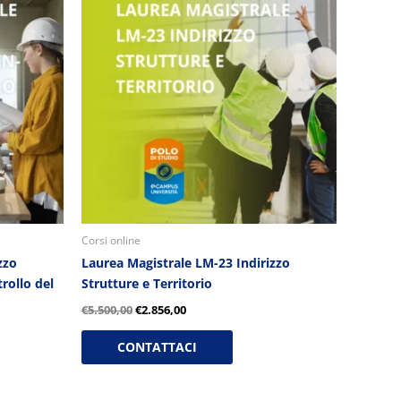
originale
attuale
era:
è:
€5.500,00.
€2.856,00.
Corsi online
zzo
Laurea Magistrale LM-23 Indirizzo
rollo del
Strutture e Territorio
€
5.500,00
€
2.856,00
CONTATTACI