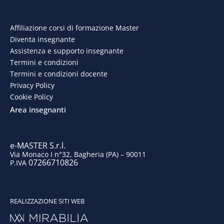
c
n
s
u
e
k
t
t
Affiliazione corsi di formazione Master
Diventa insegnante
b
e
a
u
Assistenza e supporto insegnante
o
d
g
b
Termini e condizioni
Termini e condizioni docente
o
i
r
e
Privacy Policy
Cookie Policy
k
n
a
Area insegnanti
m
e-MASTER S.r.l.
Via Monaco I n°32, Bagheria (PA) – 90011
07266710826
P.IVA
REALIZZAZIONE SITI WEB