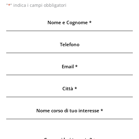
"
" indica i campi obbligatori
*
Nome
e
Cognome
Telefono
*
Email
*
Città
*
Nome
corso
di
tuo
interesse