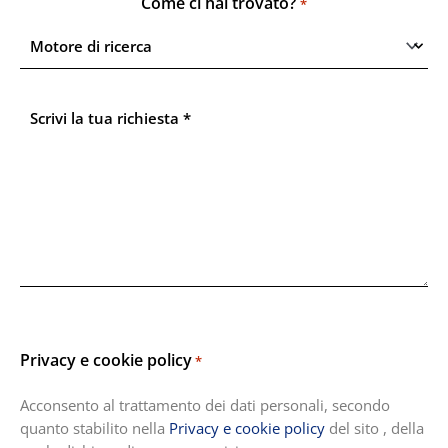
Come ci hai trovato?
*
*
Scrivi
la
tua
richiesta
*
Privacy e cookie policy
*
Acconsento al trattamento dei dati personali, secondo
quanto stabilito nella
Privacy e cookie policy
del sito , della