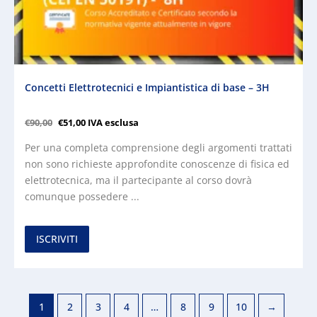
Concetti Elettrotecnici e Impiantistica di base – 3H
€
90,00
€
51,00
IVA esclusa
Per una completa comprensione degli argomenti trattati
non sono richieste approfondite conoscenze di fisica ed
elettrotecnica, ma il partecipante al corso dovrà
comunque possedere ...
ISCRIVITI
1
2
3
4
…
8
9
10
→