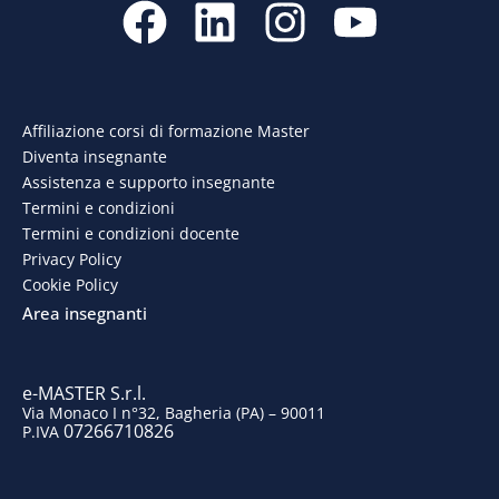
a
i
n
o
c
n
s
u
e
k
t
t
Affiliazione corsi di formazione Master
Diventa insegnante
b
e
a
u
Assistenza e supporto insegnante
o
d
g
b
Termini e condizioni
Termini e condizioni docente
o
i
r
e
Privacy Policy
Cookie Policy
k
n
a
Area insegnanti
m
e-MASTER S.r.l.
Via Monaco I n°32, Bagheria (PA) – 90011
07266710826
P.IVA