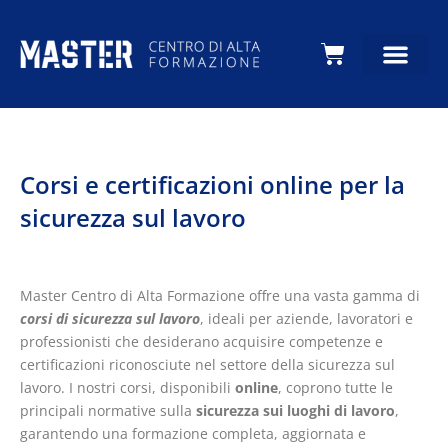
Carrello
Corsi e certificazioni online per la
sicurezza sul lavoro
Master Centro di Alta Formazione offre una vasta gamma di
corsi di sicurezza sul lavoro
, ideali per aziende, lavoratori e
professionisti che desiderano acquisire competenze e
certificazioni riconosciute nel settore della sicurezza sul
lavoro. I nostri corsi, disponibili
online
, coprono tutte le
principali normative sulla
sicurezza sui luoghi di lavoro
,
garantendo una formazione completa, aggiornata e