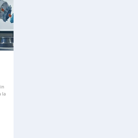
 in
 la