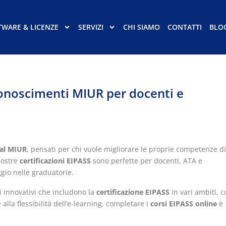
TWARE & LICENZE
SERVIZI
CHI SIAMO
CONTATTI
BLO
iconoscimenti MIUR per docenti e
dal MIUR
, pensati per chi vuole migliorare le proprie competenze di
nostre
certificazioni EIPASS
sono perfette per docenti, ATA e
gio nelle graduatorie.
i innovativi che includono la
certificazione EIPASS
in vari ambiti, c
alla flessibilità dell’e-learning, completare i
corsi EIPASS online
è