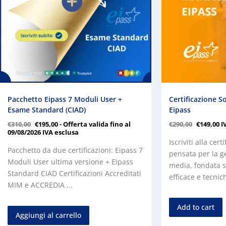
Pacchetto Eipass 7 Moduli User +
Certificazione 
Esame Standard (CIAD)
Eipass
€
310,00
€
195,00
- Offerta valida fino al
€
290,00
€
149,00
I
09/08/2026
IVA esclusa
Iscriviti alla cer
Pacchetto da due certificazioni: Eipass 7
pensata per la ge
Moduli User ultima versione + Eipass
media, fondata s
Standard CIAD Certificazioni Accreditati
efficace e tecnic
MIM e ACCREDIA ...
Add to cart
Aggiungi al carrello