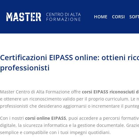
HOME
CORSI
SOF
Certificazioni EIPASS online: ottieni r
professionisti
Master Centro di Alta Formazione offre
corsi EIPASS riconosciuti 
e ottenere un riconoscimento valido per il proprio curriculum. Le 
professionisti che desiderano aggiornarsi o incrementare il punteg
Con i nostri
corsi online EIPASS
, puoi accedere a percorsi formativ
digitale, la sicurezza informatica e la gestione documentale. Grazie 
semplice e compatibile con i tuoi impegni quotidiani.