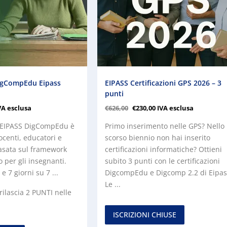
DigCompEdu Eipass
EIPASS Certificazioni GPS 2026 – 3
punti
VA esclusa
€
626,00
€
230,00
IVA esclusa
e EIPASS DigCompEdu è
Primo inserimento nelle GPS? Nello
ocenti, educatori e
scorso biennio non hai inserito
asata sul framework
certificazioni informatiche? Ottieni
 per gli insegnanti.
subito 3 punti con le certificazioni
e 7 giorni su 7 ...
DigcompEdu e Digcomp 2.2 di Eipas
Le ...
 rilascia 2 PUNTI nelle
ISCRIZIONI CHIUSE