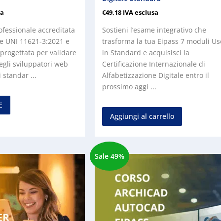
sa
€
49,18
IVA esclusa
ofessionale accreditata
Sostieni l’esame integrativo che
e UNI 11621-3:2021 e
trasforma la tua Eipass 7 moduli Us
progettata per validare
in Standard e acquisisci la
gli sviluppatori web
Certificazione Internazionale di
 standar ...
Alfabetizzazione Digitale entro il
prossimo aggi ...
E
Aggiungi al carrello
Sale 49%