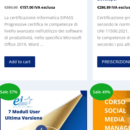
€
350,00
€
157,00
IVA esclusa
€
286,89
IVA esclu
La certificazione informatica EIPASS
Certificazione pr
Progressive certifica le competenze di
secondo le norm
livello avanzato nell’utilizzo dei software
UNI 11506:2021, 
di produttività, nello specifico Microsoft
le competenze de
Office 2019, Word ...
secondo i più alti
Add to cart
PREISCRIZION
Sale 37%
Sale 49%