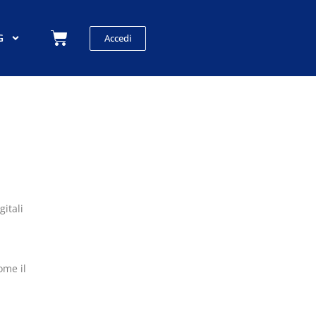
Carrello
G
Accedi
gitali
ome il