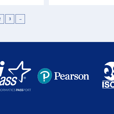
2
3
→