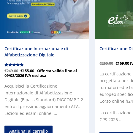
Certificazione Internazionale di
Certificazione 
Alfabetizzazione Digitale
€
260,00
€
169,00
I
Valutato
€
249,00
€
155,00
- Offerta valida fino al
La certificazion
4.89
09/08/2026
IVA esclusa
su 5
progettata per d
Acquisisci la Certificazione
formatori ed è b
Internazionale di Alfabetizzazione
europeo specifico
Digitale (Eipass Standard) DIGCOMP 2.2
Corso online h24 
entro il prossimo aggiornamento ATA.
La certificazione
Lezioni ed esami online. ...
GPS 2026 ...
Aggiungi al carrello