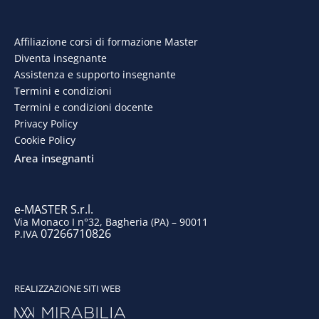
c
n
s
u
e
k
t
t
Affiliazione corsi di formazione Master
Diventa insegnante
b
e
a
u
Assistenza e supporto insegnante
o
d
g
b
Termini e condizioni
Termini e condizioni docente
o
i
r
e
Privacy Policy
Cookie Policy
k
n
a
Area insegnanti
m
e-MASTER S.r.l.
Via Monaco I n°32, Bagheria (PA) – 90011
07266710826
P.IVA
REALIZZAZIONE SITI WEB