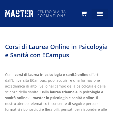
Carrello
Corsi di Laurea Online in Psicologia
e Sanità con ECampus
Con i
corsi di laurea in psicologia e sanità online
offerti
dall’Università ECampus, puoi acquisire una formazione
accademica di alto livello nel campo della psicologia e delle
scienze della sanità. Dalla
laurea triennale in psicologia e
sanità online
ai
master in psicologia e sanità online
, il
nostro ateneo telematico ti consente di seguire percorsi
formativi riconosciuti e flessibili, pensati per rispondere alle