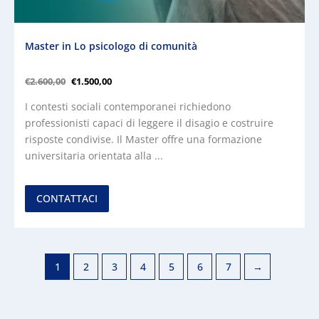
Master in Lo psicologo di comunità
€
2.600,00
€
1.500,00
I contesti sociali contemporanei richiedono
professionisti capaci di leggere il disagio e costruire
risposte condivise. Il Master offre una formazione
universitaria orientata alla ...
CONTATTACI
1
2
3
4
5
6
7
→