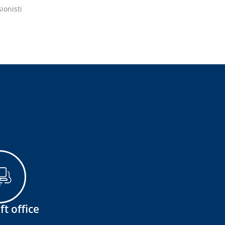
ionisti
t office