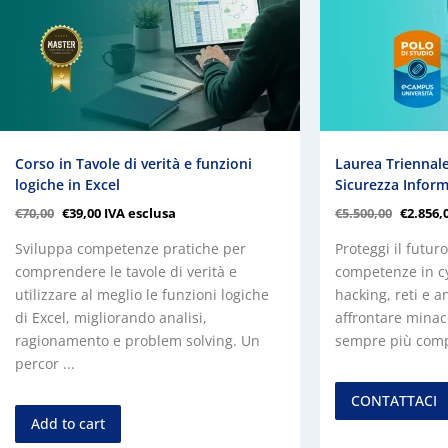
Corso in Tavole di verità e funzioni
Laurea Triennale
logiche in Excel
Sicurezza Inform
€
70,00
€
39,00
IVA esclusa
€
5.500,00
€
2.856,
Sviluppa competenze pratiche per
Proteggi il futuro
comprendere le tavole di verità e
competenze in cy
utilizzare al meglio le funzioni logiche
hacking, reti e a
di Excel, migliorando analisi,
affrontare minac
ragionamento e problem solving. Un
sempre più compl
percor ...
CONTATTACI
Add to cart