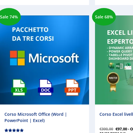
Sale 74%
Sale 68%
Corso Microsoft Office (Word |
Corso Excel live
PowerPoint | Excel)
€
300,00
€
97,00
- 