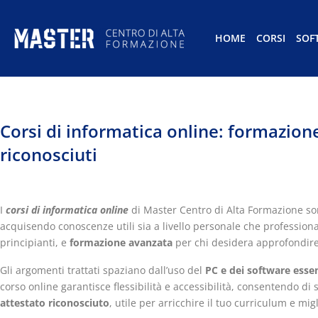
HOME
CORSI
SOF
Corsi di informatica online: formazione
riconosciuti
I
corsi di informatica online
di Master Centro di Alta Formazione son
acquisendo conoscenze utili sia a livello personale che professiona
principianti, e
formazione avanzata
per chi desidera approfondire
Gli argomenti trattati spaziano dall’uso del
PC e dei software essen
corso online garantisce flessibilità e accessibilità, consentendo d
attestato riconosciuto
, utile per arricchire il tuo curriculum e mig