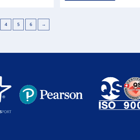
4
5
6
→