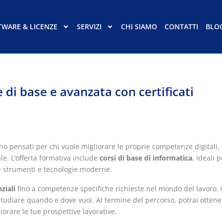
TWARE & LICENZE
SERVIZI
CHI SIAMO
CONTATTI
BLO
 di base e avanzata con certificati
o pensati per chi vuole migliorare le proprie competenze digitali,
le. L’offerta formativa include
corsi di base di informatica
, ideali p
 strumenti e tecnologie moderne.
ziali
fino a competenze specifiche richieste nel mondo del lavoro.
i studiare quando e dove vuoi. Al termine del percorso, potrai otten
liorare le tue prospettive lavorative.