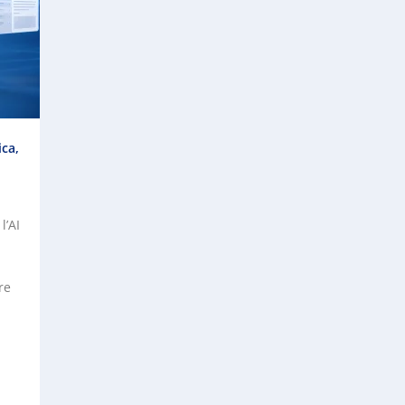
ica,
l’AI
re