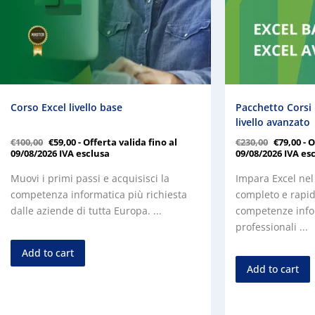
Corso Excel livello base
Pacchetto Corsi E
livello avanzato
€
100,00
€
59,00
- Offerta valida fino al
€
230,00
€
79,00
- 
09/08/2026
IVA esclusa
09/08/2026
IVA es
Muovi i primi passi e acquisisci la
Impara Excel ne
competenza informatica più richiesta
completo e rapido
dalle aziende di tutta Europa. ...
competenze info
professionali ...
Add to cart
Add to cart