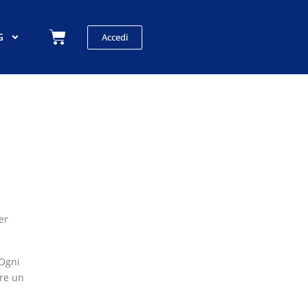
Carrello
G
Accedi
er
 Ogni
ere un