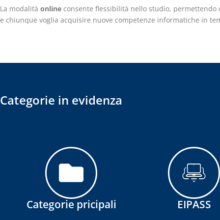
La modalità
online
consente flessibilità nello studio, permettendo
e chiunque voglia acquisire nuove competenze informatiche in tem
Categorie in evidenza
Categorie pricipali
EIPASS