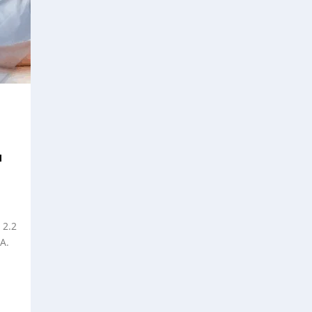
l
 2.2
A.