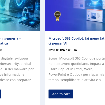
 Ingegneria –
Microsoft 365 Copilot: fai meno fat
atica
ci pensa l’AI
00
€
250,00
IVA esclusa
 digitale: sviluppa
Scopri Microsoft 365 Copilot e porta 
bersecurity, ethical
nel tuo lavoro quotidiano. Impara a
nalisi dei malware per
usare Copilot in Excel, Word,
ce informatiche
PowerPoint e Outlook per risparmia
esse con preparaz ...
tempo, semplificare le attività e a ...
Add to cart