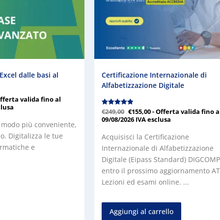
xcel dalle basi al
Certificazione Internazionale di
Alfabetizzazione Digitale
Offerta valida fino al
clusa
Valutato
€
249,00
€
155,00
- Offerta valida fino a
4.89
09/08/2026
IVA esclusa
su 5
l modo più conveniente,
. Digitalizza le tue
Acquisisci la Certificazione
rmatiche e
Internazionale di Alfabetizzazione
Digitale (Eipass Standard) DIGCOMP
entro il prossimo aggiornamento AT
Lezioni ed esami online. ...
Aggiungi al carrello