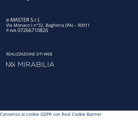
m
e-MASTER S.r.l.
Via Monaco I n°32, Bagheria (PA) – 90011
07266710826
P.IVA
REALIZZAZIONE SITI WEB
Consenso ai cookie GDPR con Real Cookie Banner