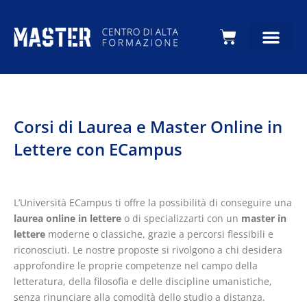
Carrello
Corsi di Laurea e Master Online in
Lettere con ECampus
L’Università ECampus ti offre la possibilità di conseguire una
laurea online in lettere
o di specializzarti con un
master in
lettere
moderne o classiche, grazie a percorsi flessibili e
riconosciuti. Le nostre proposte si rivolgono a chi desidera
approfondire le proprie competenze nel campo della
letteratura, della filosofia e delle discipline umanistiche,
senza rinunciare alla comodità dello studio a distanza.