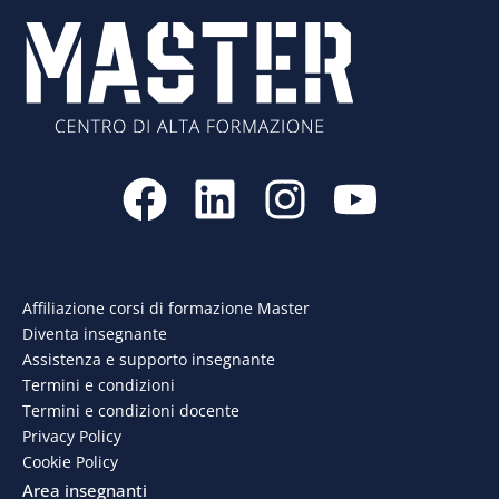
F
L
I
Y
a
i
n
o
c
n
s
u
e
k
t
t
Affiliazione corsi di formazione Master
Diventa insegnante
b
e
a
u
Assistenza e supporto insegnante
o
d
g
b
Termini e condizioni
Termini e condizioni docente
o
i
r
e
Privacy Policy
Cookie Policy
k
n
a
Area insegnanti