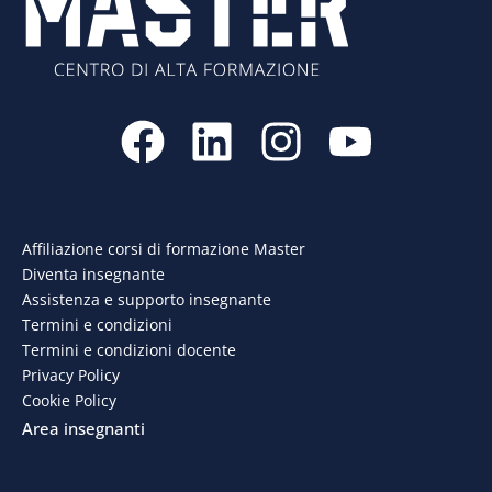
F
L
I
Y
a
i
n
o
c
n
s
u
e
k
t
t
Affiliazione corsi di formazione Master
Diventa insegnante
b
e
a
u
Assistenza e supporto insegnante
o
d
g
b
Termini e condizioni
Termini e condizioni docente
o
i
r
e
Privacy Policy
Cookie Policy
k
n
a
Area insegnanti
m