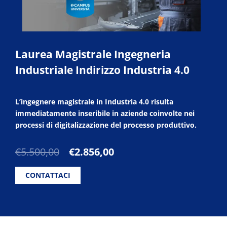
Laurea Magistrale Ingegneria
Industriale Indirizzo Industria 4.0
L’ingegnere magistrale in Industria 4.0 risulta
immediatamente inseribile in aziende coinvolte nei
processi di digitalizzazione del processo produttivo.
Il
Il
€
5.500,00
€
2.856,00
prezzo
prezzo
originale
attuale
CONTATTACI
era:
è:
€5.500,00.
€2.856,00.