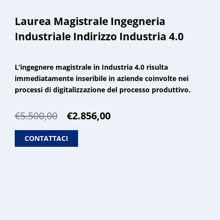
Laurea Magistrale Ingegneria
Industriale Indirizzo Industria 4.0
L’ingegnere magistrale in Industria 4.0 risulta
immediatamente inseribile in aziende coinvolte nei
processi di digitalizzazione del processo produttivo.
Il
Il
€
5.500,00
€
2.856,00
prezzo
prezzo
originale
attuale
CONTATTACI
era:
è:
€5.500,00.
€2.856,00.