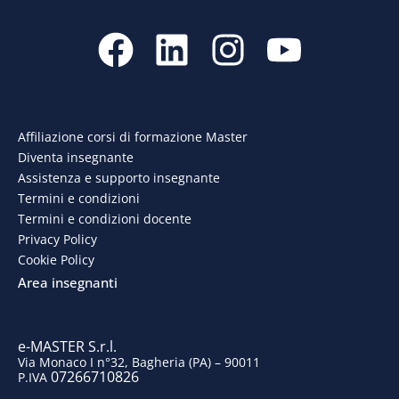
F
L
I
Y
a
i
n
o
c
n
s
u
e
k
t
t
Affiliazione corsi di formazione Master
Diventa insegnante
b
e
a
u
Assistenza e supporto insegnante
o
d
g
b
Termini e condizioni
Termini e condizioni docente
o
i
r
e
Privacy Policy
Cookie Policy
k
n
a
Area insegnanti
m
e-MASTER S.r.l.
Via Monaco I n°32, Bagheria (PA) – 90011
07266710826
P.IVA