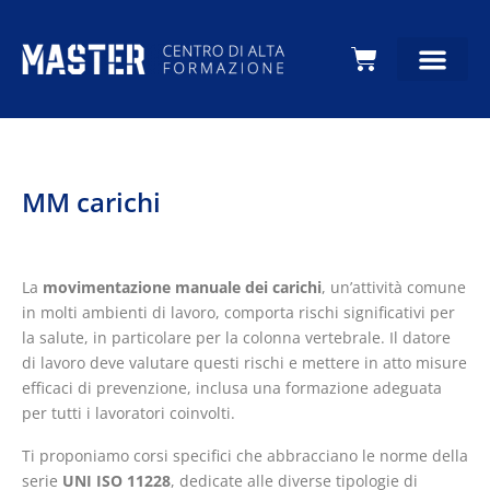
Carrello
MM carichi
La
movimentazione manuale dei carichi
, un’attività comune
in molti ambienti di lavoro, comporta rischi significativi per
la salute, in particolare per la colonna vertebrale. Il datore
di lavoro deve valutare questi rischi e mettere in atto misure
efficaci di prevenzione, inclusa una formazione adeguata
per tutti i lavoratori coinvolti.
Ti proponiamo corsi specifici che abbracciano le norme della
serie
UNI ISO 11228
, dedicate alle diverse tipologie di