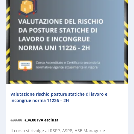
Valutazione rischio posture statiche di lavoro e
incongrue norma 11226 – 2H
€
80,00
€
34,00
IVA esclusa
Il corso si rivolge ai RSPP, ASPP, HSE Manager e