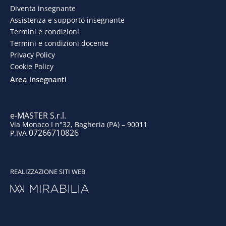
Diventa insegnante
b
e
a
u
Assistenza e supporto insegnante
o
d
g
b
Termini e condizioni
Termini e condizioni docente
o
i
r
e
Privacy Policy
Cookie Policy
k
n
a
Area insegnanti
m
e-MASTER S.r.l.
Via Monaco I n°32, Bagheria (PA) – 90011
07266710826
P.IVA
REALIZZAZIONE SITI WEB