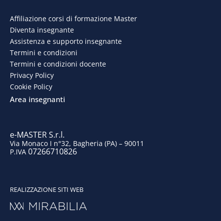
e
k
t
t
Affiliazione corsi di formazione Master
Diventa insegnante
b
e
a
u
Assistenza e supporto insegnante
o
d
g
b
Termini e condizioni
Termini e condizioni docente
o
i
r
e
Privacy Policy
Cookie Policy
k
n
a
Area insegnanti
m
e-MASTER S.r.l.
Via Monaco I n°32, Bagheria (PA) – 90011
07266710826
P.IVA
REALIZZAZIONE SITI WEB