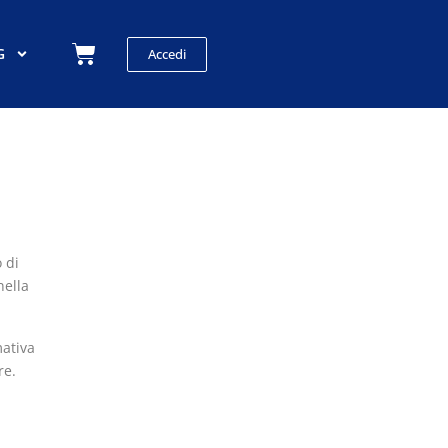
Carrello
G
Accedi
 di
nella
ativa
re.