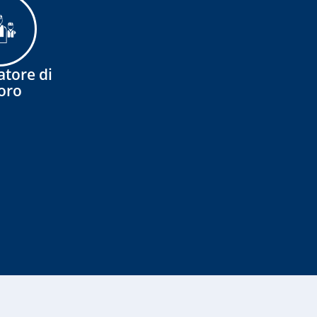
tore di
oro