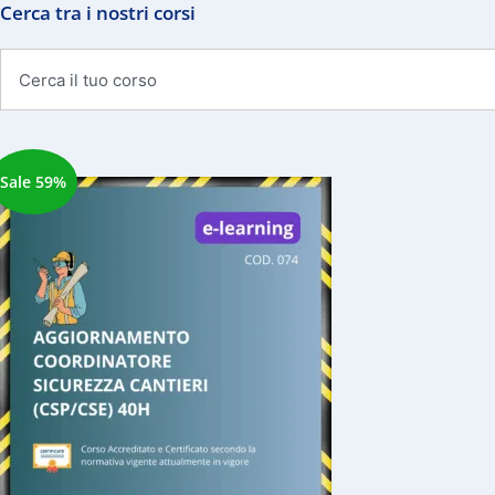
Cerca tra i nostri corsi
Cerca
Sale 59%
Il
Il
prezzo
prezzo
originale
attuale
era:
è:
€449,00.
€184,00.