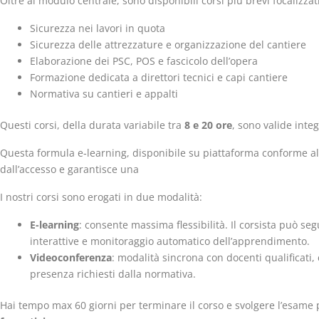
Oltre al modulo centrale, sono disponibili corsi più brevi focalizzati
Sicurezza nei lavori in quota
Sicurezza delle attrezzature e organizzazione del cantiere
Elaborazione dei PSC, POS e fascicolo dell’opera
Formazione dedicata a direttori tecnici e capi cantiere
Normativa su cantieri e appalti
Questi corsi, della durata variabile tra
8 e 20 ore
, sono valide inte
Questa formula e‑learning, disponibile su piattaforma conforme al
dall’accesso e garantisce una
I nostri corsi sono erogati in due modalità:
E-learning
: consente massima flessibilità. Il corsista può seg
interattive e monitoraggio automatico dell’apprendimento.
Videoconferenza
: modalità sincrona con docenti qualificati, c
presenza richiesti dalla normativa.
Hai tempo max 60 giorni per terminare il corso e svolgere l’esame 