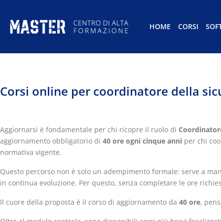
HOME
CORSI
SOF
Corsi online per coordinatore della si
Aggiornarsi è fondamentale per chi ricopre il ruolo di
Coordinatore
aggiornamento obbligatorio di
40 ore ogni cinque anni
per chi coo
normativa vigente.
Questo percorso non è solo un adempimento formale: serve a man
in continua evoluzione. Per questo, senza completare le ore richies
Il cuore della proposta è il corso di aggiornamento da
40 ore
, pens