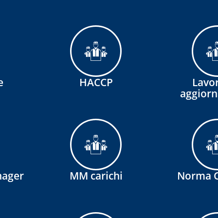
e
HACCP
Lavor
aggior
nager
MM carichi
Norma C