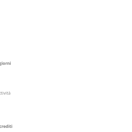
giorni
tività
crediti