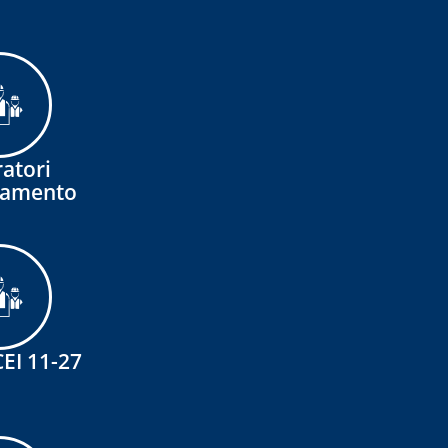
atori
namento
EI 11-27