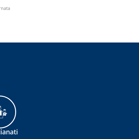
rnata
ianati