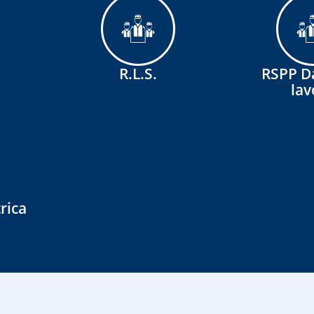
R.L.S.
RSPP Da
lav
rica