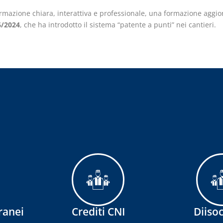
rmazione chiara, interattiva e professionale, una formazione aggio
6/2024
, che ha introdotto il sistema “patente a punti” nei cantieri.
ranei
Crediti CNI
Diisoc