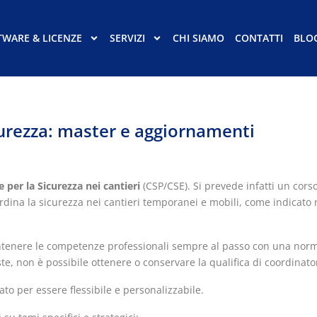
TWARE & LICENZE
SERVIZI
CHI SIAMO
CONTATTI
BLO
curezza: master e aggiornamenti
 per la Sicurezza nei cantieri
(CSP/CSE). Si prevede infatti un corso
rdina la sicurezza nei cantieri temporanei e mobili, come indicato 
tenere le competenze professionali sempre al passo con una norm
te, non è possibile ottenere o conservare la qualifica di coordinato
ato per essere flessibile e personalizzabile.