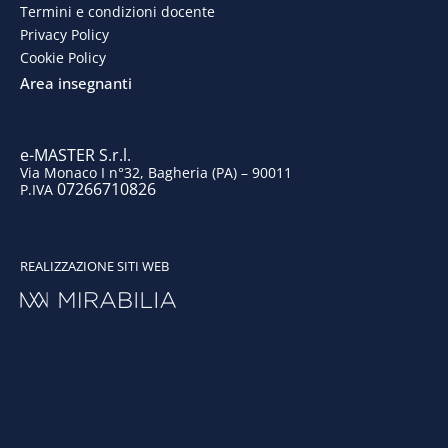
o
d
g
b
Termini e condizioni docente
o
i
r
e
Privacy Policy
Cookie Policy
k
n
a
Area insegnanti
m
e-MASTER S.r.l.
Via Monaco I n°32, Bagheria (PA) – 90011
07266710826
P.IVA
REALIZZAZIONE SITI WEB