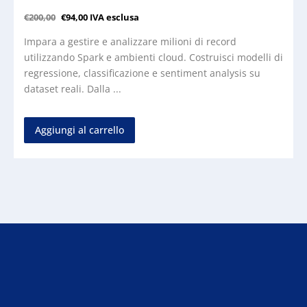
€
200,00
€
94,00
IVA esclusa
Impara a gestire e analizzare milioni di record
utilizzando Spark e ambienti cloud. Costruisci modelli di
regressione, classificazione e sentiment analysis su
dataset reali. Dalla ...
Aggiungi al carrello