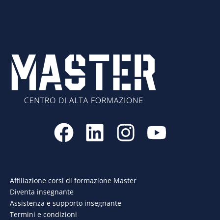
F
L
I
Y
a
i
n
o
c
n
s
u
e
k
t
t
Affiliazione corsi di formazione Master
Diventa insegnante
b
e
a
u
Assistenza e supporto insegnante
Termini e condizioni