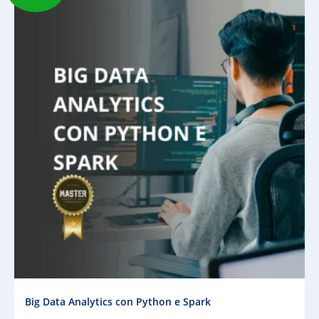
prezzo
prezzo
originale
attuale
era:
è:
€200,00.
€94,00.
Big Data Analytics con Python e Spark