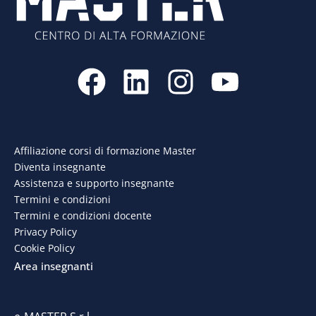
F
L
I
Y
a
i
n
o
c
n
s
u
e
k
t
t
Affiliazione corsi di formazione Master
Diventa insegnante
b
e
a
u
Assistenza e supporto insegnante
o
d
g
b
Termini e condizioni
Termini e condizioni docente
o
i
r
e
Privacy Policy
Cookie Policy
k
n
a
Area insegnanti
m