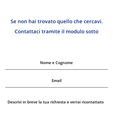
Se non hai trovato quello che cercavi.
Contattaci tramite il modulo sotto
N
o
m
e
E
e
m
C
a
o
i
g
l
n
S
*
o
e
m
n
e
z
*