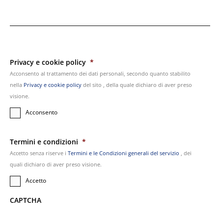
a
T
i
t
o
l
o
Privacy e cookie policy
*
Acconsento al trattamento dei dati personali, secondo quanto stabilito
nella
Privacy e cookie policy
del sito , della quale dichiaro di aver preso
visione.
Acconsento
Termini e condizioni
*
Accetto senza riserve i
Termini e le Condizioni generali del servizio
, dei
quali dichiaro di aver preso visione.
Accetto
CAPTCHA