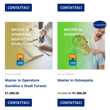
CONTATTACI
CONTATTACI
Il
Il
In vendita!
prezzo
prezzo
originale
attuale
era:
è:
€2.600,00.
€1.500,00.
Corsi online
Corsi online
Master in Operatore
Master in Osteopatia
Giuridico e Studi Forensi
€
1.500,00
€
2.600,00
€
1.500,00
CONTATTACI
CONTATTACI