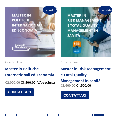
Il
Il
Il
Il
In vendita!
In vendita!
prezzo
prezzo
prezzo
prezzo
originale
attuale
originale
attuale
era:
è:
era:
è:
€2.000,00.
€1.500,00.
€2.600,00.
€1.500,00.
Corsi online
Corsi online
Master in Politiche
Master in Risk Management
Internazionali ed Economia
e Total Quality
Management in sanità
€
2.000,00
€
1.500,00
IVA esclusa
€
2.600,00
€
1.500,00
CONTATTACI
CONTATTACI