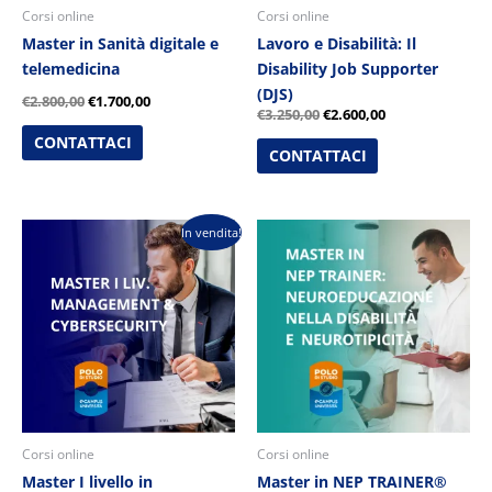
Corsi online
Corsi online
Master in Sanità digitale e
Lavoro e Disabilità: Il
telemedicina
Disability Job Supporter
(DJS)
€
2.800,00
€
1.700,00
€
3.250,00
€
2.600,00
CONTATTACI
CONTATTACI
Il
Il
In vendita!
prezzo
prezzo
originale
attuale
era:
è:
€2.600,00.
€1.800,00.
Corsi online
Corsi online
Master I livello in
Master in NEP TRAINER®