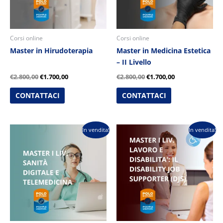
Corsi online
Corsi online
Master in Hirudoterapia
Master in Medicina Estetica
– II Livello
€
2.800,00
€
1.700,00
€
2.800,00
€
1.700,00
CONTATTACI
CONTATTACI
Il
Il
Il
Il
In vendita!
In vendita!
prezzo
prezzo
prezzo
prezzo
originale
attuale
originale
attuale
era:
è:
era:
è:
€2.800,00.
€1.700,00.
€3.250,00.
€2.600,00.