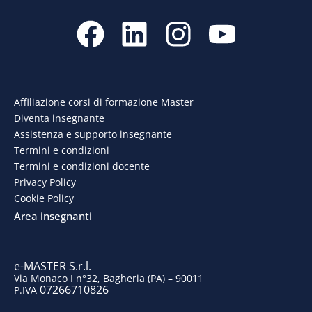
F
L
I
Y
a
i
n
o
c
n
s
u
e
k
t
t
Affiliazione corsi di formazione Master
Diventa insegnante
b
e
a
u
Assistenza e supporto insegnante
o
d
g
b
Termini e condizioni
Termini e condizioni docente
o
i
r
e
Privacy Policy
Cookie Policy
k
n
a
Area insegnanti
m
e-MASTER S.r.l.
Via Monaco I n°32, Bagheria (PA) – 90011
07266710826
P.IVA