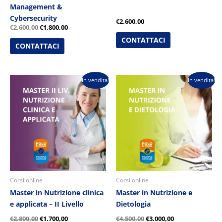
Management &
Cybersecurity
€
2.600,00
€
2.600,00
€
1.800,00
CONTATTACI
CONTATTACI
Il
Il
Il
Il
In vendita!
In vendita!
prezzo
prezzo
prezzo
prezzo
originale
attuale
originale
attuale
era:
è:
era:
è:
€2.800,00.
€1.700,00.
€4.500,00.
€3.000,00.
Corsi online
Corsi online
Master in Nutrizione clinica
Master in Nutrizione e
e applicata – II Livello
Dietologia
€
2.800,00
€
1.700,00
€
4.500,00
€
3.000,00