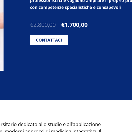
professionisti che vogliono ampliare il proprio pro
con competenze specialistiche e consapevoli
Il
Il
€
2.800,00
€
1.700,00
prezzo
prezzo
originale
attuale
CONTATTACI
era:
è:
€2.800,00.
€1.700,00.
sitario dedicato allo studio e all’applicazione
ei moderni approcci di medicina integrativa. Il