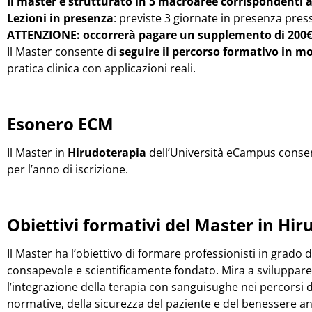
Il master è strutturato in 5 macroaree corrispondenti a
Lezioni in presenza
: previste 3 giornate in presenza pres
ATTENZIONE: occorrerà pagare un supplemento di 200€ p
Il Master consente di
seguire il percorso formativo in mo
pratica clinica con applicazioni reali.
Esonero ECM
Il Master in
Hirudoterapia
dell’Università eCampus consen
per l’anno di iscrizione.
Obiettivi formativi del Master in
Hir
Il Master ha l’obiettivo di formare professionisti in grado 
consapevole e scientificamente fondato. Mira a sviluppar
l’integrazione della terapia con sanguisughe nei percorsi di
normative, della sicurezza del paziente e del benessere a