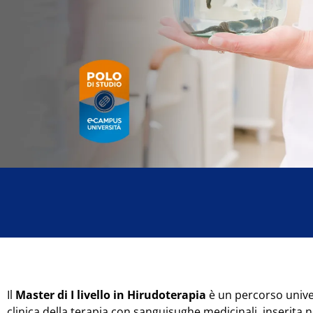
Il
Master di I livello in Hirudoterapia
è un percorso univer
clinica della terapia con sanguisughe medicinali, inserita n