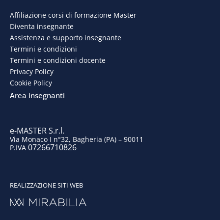
e
k
t
t
Affiliazione corsi di formazione Master
Diventa insegnante
b
e
a
u
Assistenza e supporto insegnante
o
d
g
b
Termini e condizioni
Termini e condizioni docente
o
i
r
e
Privacy Policy
Cookie Policy
k
n
a
Area insegnanti
m
e-MASTER S.r.l.
Via Monaco I n°32, Bagheria (PA) – 90011
07266710826
P.IVA
REALIZZAZIONE SITI WEB