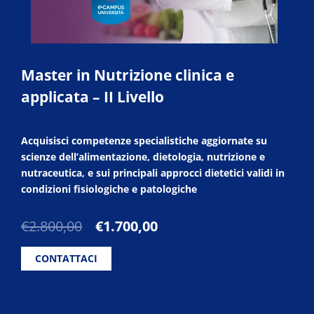
Master in Nutrizione clinica e
applicata – II Livello
Acquisisci competenze specialistiche aggiornate su
scienze dell’alimentazione, dietologia, nutrizione e
nutraceutica, e sui principali approcci dietetici validi in
condizioni fisiologiche e patologiche
Il
Il
€
2.800,00
€
1.700,00
prezzo
prezzo
originale
attuale
CONTATTACI
era:
è:
€2.800,00.
€1.700,00.