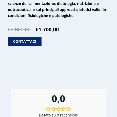
scienze dell’alimentazione, dietologia, nutrizione e
nutraceutica, e sui principali approcci dietetici validi in
condizioni fisiologiche e patologiche
Il
Il
€
2.800,00
€
1.700,00
prezzo
prezzo
originale
attuale
CONTATTACI
era:
è:
€2.800,00.
€1.700,00.
0,0
Basato su 0 recensioni