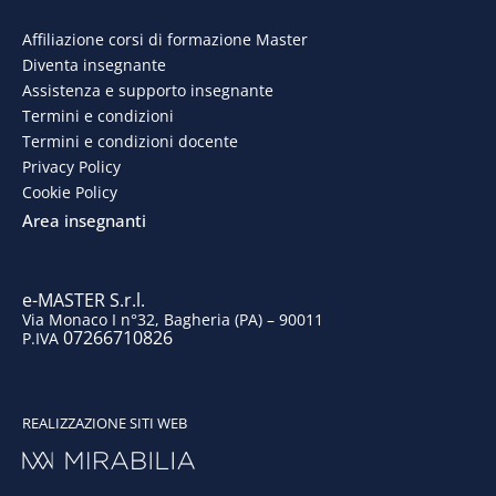
e
k
t
t
Affiliazione corsi di formazione Master
Diventa insegnante
b
e
a
u
Assistenza e supporto insegnante
o
d
g
b
Termini e condizioni
Termini e condizioni docente
o
i
r
e
Privacy Policy
Cookie Policy
k
n
a
Area insegnanti
m
e-MASTER S.r.l.
Via Monaco I n°32, Bagheria (PA) – 90011
07266710826
P.IVA
REALIZZAZIONE SITI WEB