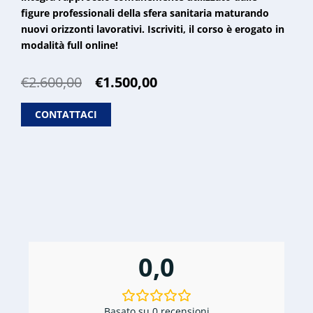
figure professionali della sfera sanitaria maturando
nuovi orizzonti lavorativi. Iscriviti, il corso è erogato in
modalità full online!
Il
Il
€
2.600,00
€
1.500,00
prezzo
prezzo
originale
attuale
CONTATTACI
era:
è:
€2.600,00.
€1.500,00.
0,0
Basato su 0 recensioni