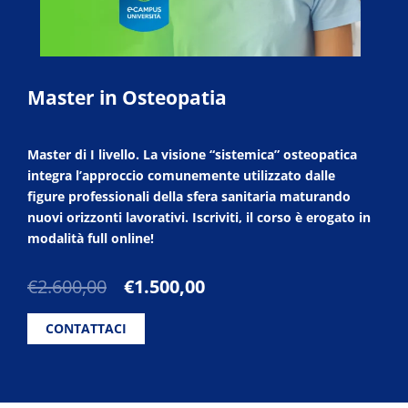
Master in Osteopatia
Master di I livello. La visione “sistemica” osteopatica
integra l’approccio comunemente utilizzato dalle
figure professionali della sfera sanitaria maturando
nuovi orizzonti lavorativi. Iscriviti, il corso è erogato in
modalità full online!
Il
Il
€
2.600,00
€
1.500,00
prezzo
prezzo
originale
attuale
CONTATTACI
era:
è:
€2.600,00.
€1.500,00.