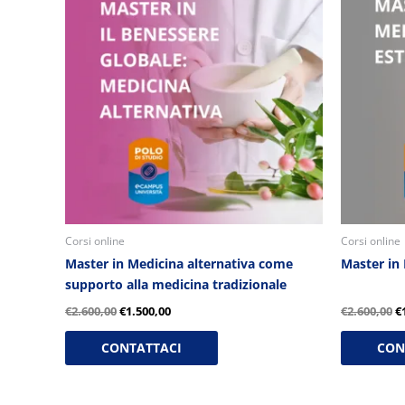
originale
attuale
o
era:
è:
e
€2.600,00.
€1.500,00.
€
Corsi online
Corsi online
Master in Medicina alternativa come
Master in 
supporto alla medicina tradizionale
€
2.600,00
€
1.500,00
€
2.600,00
€
CONTATTACI
CON