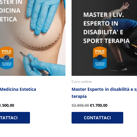
riginale
attuale
originale
attuale
ra:
è:
era:
è:
2.600,00.
€1.500,00.
€2.800,00.
€1.700,00.
Corsi online
Medicina Estetica
Master Esperto in disabilità e 
terapia
1.500,00
€
2.800,00
€
1.700,00
TATTACI
CONTATTACI