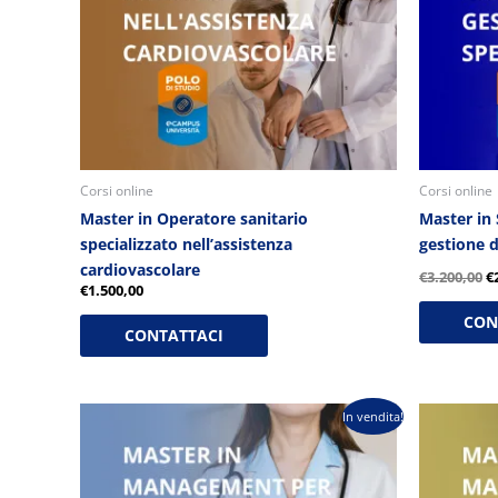
Corsi online
Corsi online
Master in Operatore sanitario
Master in 
specializzato nell’assistenza
gestione d
cardiovascolare
€
3.200,00
€
€
1.500,00
CON
CONTATTACI
Il
Il
Il
In vendita!
prezzo
prezzo
p
originale
attuale
o
era:
è:
e
€2.600,00.
€1.300,00.
€