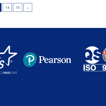
14
15
→