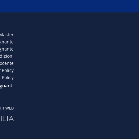
 Master
egnante
egnante
dizioni
docente
 Policy
 Policy
gnanti
ITI WEB