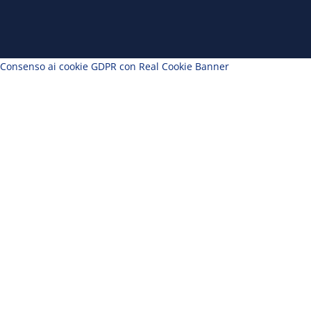
o
i
r
e
k
n
a
m
Consenso ai cookie GDPR con Real Cookie Banner