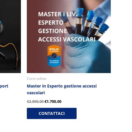
originale
attuale
era:
è:
€2.800,00.
€1.700,00.
Corsi online
sport
Master in Esperto gestione accessi
vascolari
€
2.800,00
€
1.700,00
CONTATTACI