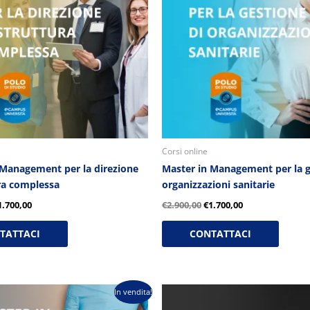
Corsi online
 Management per la direzione
Master in Management per la g
ura complessa
organizzazioni sanitarie
1.700,00
€
2.900,00
€
1.700,00
TATTACI
CONTATTACI
Il
Il
Il
In vendita!
rezzo
prezzo
prezzo
prezzo