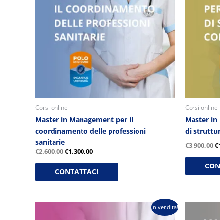
Corsi online
Corsi online
Master in Management per il
Master in
coordinamento delle professioni
di strutt
sanitarie
€
3.900,00
€
€
2.600,00
€
1.300,00
CON
CONTATTACI
Il
Il
Il
In vendita!
prezzo
prezzo
p