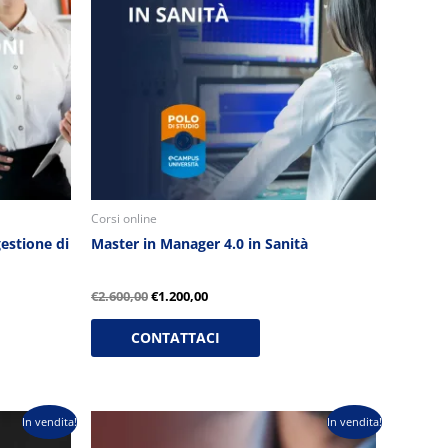
Corsi online
estione di
Master in Manager 4.0 in Sanità
€
2.600,00
€
1.200,00
CONTATTACI
Il
Il
In vendita!
In vendita!
prezzo
prezzo