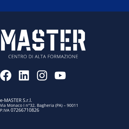
F
L
I
Y
a
i
n
o
c
n
s
u
e
k
t
t
e-MASTER S.r.l.
Via Monaco I n°32, Bagheria (PA) – 90011
07266710826
P.IVA
b
e
a
u
o
d
g
b