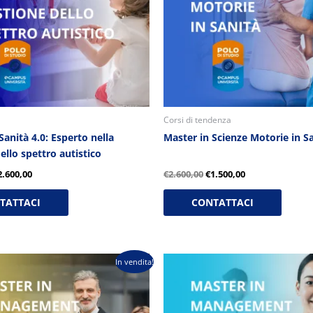
Corsi di tendenza
Sanità 4.0: Esperto nella
Master in Scienze Motorie in S
ello spettro autistico
2.600,00
€
2.600,00
€
1.500,00
TATTACI
CONTATTACI
Il
Il
Il
In vendita!
rezzo
prezzo
prezzo
prezzo
riginale
attuale
originale
attuale
ra:
è:
era:
è:
3.900,00.
€1.700,00.
€2.900,00.
€1.700,00.