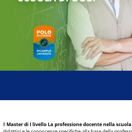
Il
Master di I livello La professione docente nella scuola
didattici e le conoscenze specifiche alla base della profes