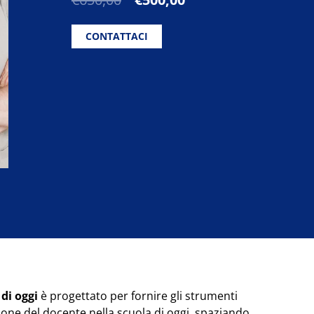
prezzo
prezzo
originale
attuale
CONTATTACI
era:
è:
€650,00.
€500,00.
 di oggi
è progettato per fornire gli strumenti
sione del docente nella scuola di oggi, spaziando