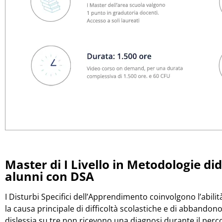
Master di I Livello in Metodologie did
alunni con DSA
I Disturbi Specifici dell’Apprendimento coinvolgono l’abilità
la causa principale di difficoltà scolastiche e di abbandono
dislessia su tre non ricevono una diagnosi durante il perc