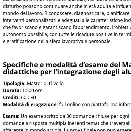
disturbo possono continuare anche in età adulta e influenza
mondo del lavoro. Riconoscere, diagnosticare, pianificare e
interventi personalizzati e adeguati alle caratteristiche ind
che favoriscano e garantiscano l’apprendimento. L’obietti
autonomo possibile, con tutte le ricadute positive in term
e gratificazione nella sfera lavorativa e personale.
Specifiche e modalità d’esame del M
didattiche per l’integrazione degli a
Tipologia:
Master di I livello
Durata:
1.500 ore
Crediti:
60 CFU
Modalità di erogazione:
full online con piattaforma infor
Esame:
Un esame scritto da 30 domande chiuse per ogni m
domande a risposta multipla inerenti tematiche traversal
afferente in mondo scuola. La prova finale non può essere