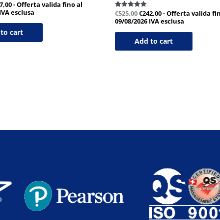
7,00
- Offerta valida fino al
IVA esclusa
€
525,00
€
242,00
- Offerta valida fi
Valutato
5.00
09/08/2026
IVA esclusa
su 5
to cart
Add to cart