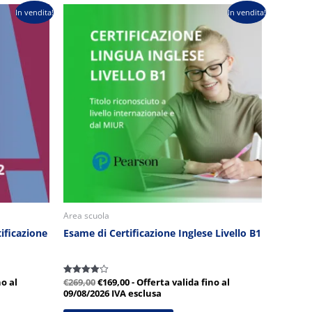
Il
Il
In vendita!
In vendita!
prezzo
prezzo
originale
attuale
era:
è:
€269,00.
€169,00.
Area scuola
ificazione
Esame di Certificazione Inglese Livello B1
no al
€
269,00
€
169,00
- Offerta valida fino al
Valutato
4.00
09/08/2026
IVA esclusa
su 5