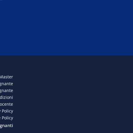
 Master
egnante
egnante
dizioni
docente
 Policy
 Policy
gnanti