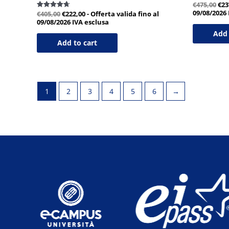
€
475,00
€
23
09/08/2026
€
405,00
€
222,00
- Offerta valida fino al
Valutato
4.67
09/08/2026
IVA esclusa
su 5
Add 
Add to cart
1
2
3
4
5
6
→