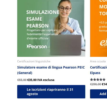
era:
è:
era
€55,00.
€35,00.
€29
Certificazioni linguistiche
Area scuola
Simulatore esame di lingua Pearson PEIC
Certificaz
(General)
Eipass
€
55,00
€
35,00
IVA esclusa
€
290,00
€
14
Valutato
5.00
Le iscrizioni riapriranno il 31
su 5
Add 
agosto