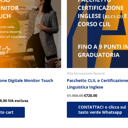
:
è:
era:
è:
0,00.
€149,00.
€1.068,00.
€720,00.
Alta formazione docenti
ione Digitale Monitor Touch
Pacchetto CLIL e Certificazione
Linguistica Inglese
€
1.068,00
€
720,00
9,00
IVA esclusa
CONTATTACI o clicca sul
to cart
tasto verde Whatsapp