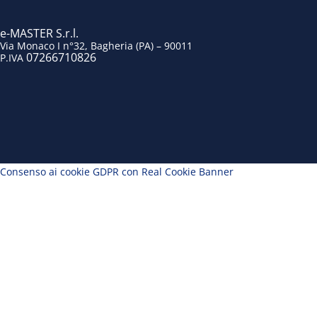
c
n
s
u
e
k
t
t
e-MASTER S.r.l.
Via Monaco I n°32, Bagheria (PA) – 90011
07266710826
P.IVA
b
e
a
u
o
d
g
b
o
i
r
e
k
n
a
m
Consenso ai cookie GDPR con Real Cookie Banner