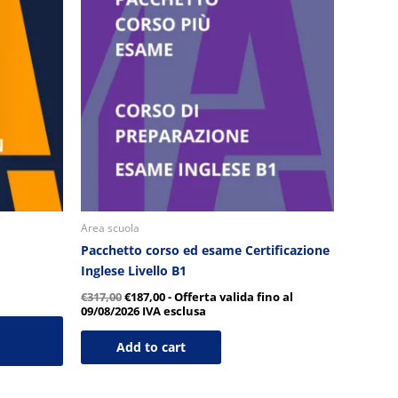
era:
è:
€317,00.
€187,00.
Area scuola
Pacchetto corso ed esame Certificazione
Inglese Livello B1
€
317,00
€
187,00
- Offerta valida fino al
09/08/2026
IVA esclusa
Add to cart