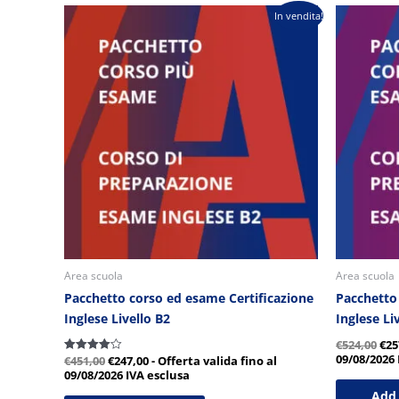
Il
Il
Il
I
In vendita!
prezzo
prezzo
pre
originale
attuale
ori
era:
è:
era
è
€451,00.
€247,00.
€52
Area scuola
Area scuola
Pacchetto corso ed esame Certificazione
Pacchetto
Inglese Livello B2
Inglese Li
€
524,00
€
25
09/08/2026
€
451,00
€
247,00
- Offerta valida fino al
Valutato
4.00
09/08/2026
IVA esclusa
su 5
Add 