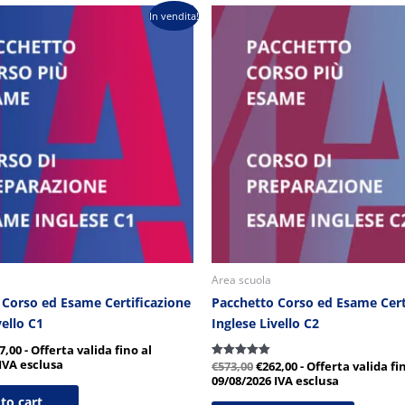
l
Il
Il
In vendita!
zzo
prezzo
prezzo
prezzo
ginale
attuale
originale
attuale
:
:
era:
è:
4,00.
€257,00.
€573,00.
€262,00.
Area scuola
 Corso ed Esame Certificazione
Pacchetto Corso ed Esame Cert
vello C1
Inglese Livello C2
7,00
- Offerta valida fino al
IVA esclusa
€
573,00
€
262,00
- Offerta valida fi
Valutato
5.00
09/08/2026
IVA esclusa
su 5
to cart