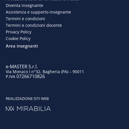
Diventa insegnante
b
e
a
u
Assistenza e supporto insegnante
o
d
g
b
Termini e condizioni
Termini e condizioni docente
o
i
r
e
Privacy Policy
Cookie Policy
k
n
a
Area insegnanti
m
e-MASTER S.r.l.
Via Monaco I n°32, Bagheria (PA) – 90011
07266710826
P.IVA
REALIZZAZIONE SITI WEB