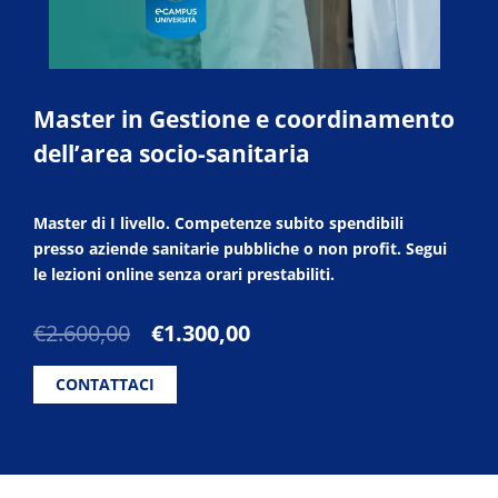
Master in Gestione e coordinamento
dell’area socio-sanitaria
Master di I livello. Competenze subito spendibili
presso aziende sanitarie pubbliche o non profit. Segui
le lezioni online senza orari prestabiliti.
Il
Il
€
2.600,00
€
1.300,00
prezzo
prezzo
originale
attuale
CONTATTACI
era:
è:
€2.600,00.
€1.300,00.