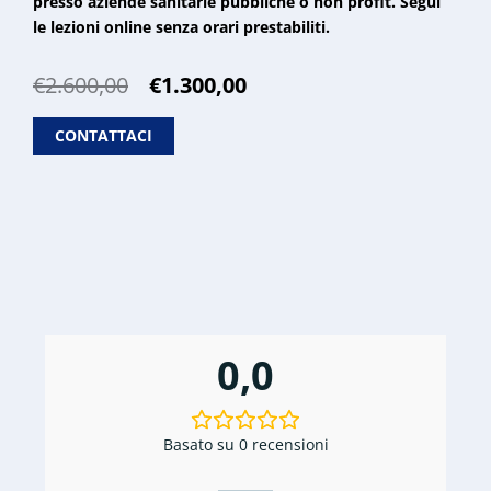
presso aziende sanitarie pubbliche o non profit. Segui
le lezioni online senza orari prestabiliti.
Il
Il
€
2.600,00
€
1.300,00
prezzo
prezzo
originale
attuale
CONTATTACI
era:
è:
€2.600,00.
€1.300,00.
0,0
Basato su 0 recensioni