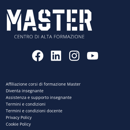
F
L
I
Y
a
i
n
o
c
n
s
u
e
k
t
t
Affiliazione corsi di formazione Master
Diventa insegnante
b
e
a
u
Assistenza e supporto insegnante
o
d
g
b
Termini e condizioni
Termini e condizioni docente
o
i
r
e
Privacy Policy
Cookie Policy