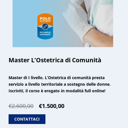
Master L’Ostetrica di Comunità
Master di I livello. L’Ostetrica di comunità presta
servizio a livello territoriale a sostegno delle donne.
Iscriviti, il corso è erogato in modalità full online!
Il
Il
€
2.600,00
€
1.500,00
prezzo
prezzo
originale
attuale
CONTATTACI
era:
è: