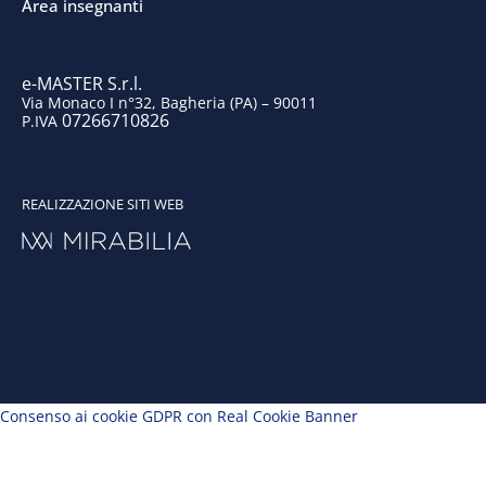
k
n
a
Area insegnanti
m
e-MASTER S.r.l.
Via Monaco I n°32, Bagheria (PA) – 90011
07266710826
P.IVA
REALIZZAZIONE SITI WEB
Consenso ai cookie GDPR con Real Cookie Banner