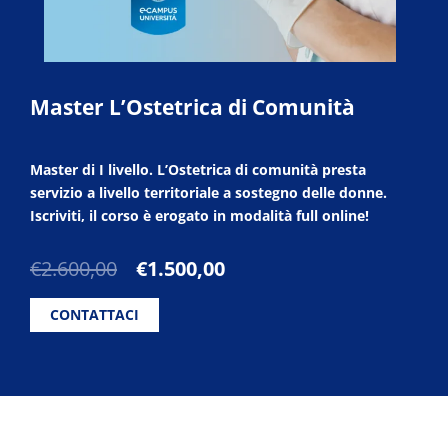
Master L’Ostetrica di Comunità
Master di I livello. L’Ostetrica di comunità presta
servizio a livello territoriale a sostegno delle donne.
Iscriviti, il corso è erogato in modalità full online!
Il
Il
€
2.600,00
€
1.500,00
prezzo
prezzo
originale
attuale
CONTATTACI
era:
è:
€2.600,00.
€1.500,00.