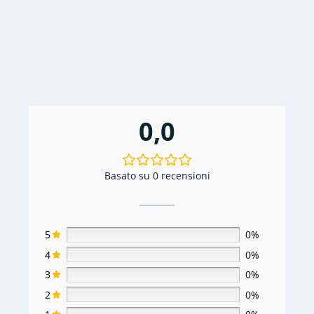
€2.600,00.
€1.500,00.
0,0
Basato su 0 recensioni
5
0%
4
0%
3
0%
2
0%