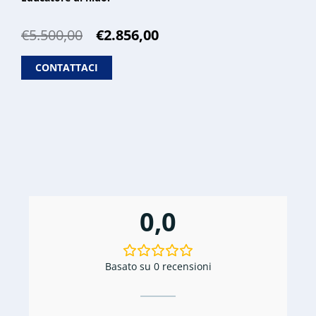
Il
Il
€
5.500,00
€
2.856,00
prezzo
prezzo
originale
attuale
CONTATTACI
era:
è:
€5.500,00.
€2.856,00.
0,0
Basato su 0 recensioni