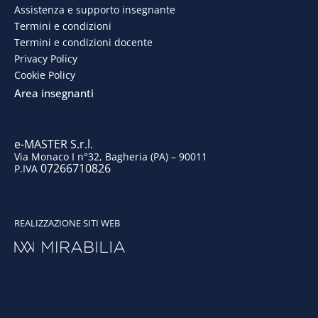
b
e
a
u
Assistenza e supporto insegnante
o
d
g
b
Termini e condizioni
Termini e condizioni docente
o
i
r
e
Privacy Policy
Cookie Policy
k
n
a
Area insegnanti
m
e-MASTER S.r.l.
Via Monaco I n°32, Bagheria (PA) – 90011
07266710826
P.IVA
REALIZZAZIONE SITI WEB