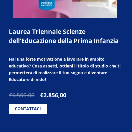
Laurea Triennale Scienze
dell’Educazione della Prima Infanzia
Hai una forte motivazione a lavorare in ambito
educativo? Cosa aspetti, ottieni il titolo di studio che ti
permetterà di realizzare il tuo sogno e diventare
Educatore di nido!
Il
Il
€
5.500,00
€
2.856,00
prezzo
prezzo
originale
attuale
CONTATTACI
era:
è:
€5.500,00.
€2.856,00.