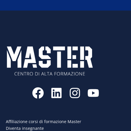
F
L
I
Y
a
i
n
o
c
n
s
u
e
k
t
t
Affiliazione corsi di formazione Master
Diventa insegnante