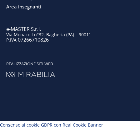
k
n
a
Area insegnanti
m
e-MASTER S.r.l.
Via Monaco I n°32, Bagheria (PA) – 90011
07266710826
P.IVA
REALIZZAZIONE SITI WEB
Consenso ai cookie GDPR con Real Cookie Banner