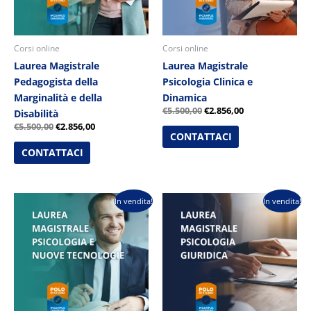
Corsi online
Corsi online
Laurea Magistrale
Laurea Magistrale
Pedagogista della
Psicologia Clinica e
Marginalità e della
Dinamica
€
5.500,00
€
2.856,00
Disabilità
€
5.500,00
€
2.856,00
CONTATTACI
CONTATTACI
Il
Il
Il
Il
In vendita!
In vendita!
prezzo
prezzo
prezzo
prezzo
originale
attuale
originale
attuale
era:
è:
era:
è:
€5.500,00.
€2.856,00.
€5.500,00.
€2.856,00.