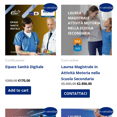
Il
Il
Il
Il
In vendita!
In vendita!
prezzo
prezzo
prezzo
prezzo
originale
attuale
originale
attuale
era:
è:
era:
è:
€300,00.
€170,00.
€5.500,00.
€2.856,00.
Certificazioni
Corsi online
Eipass Sanità Digitale
Laurea Magistrale in
Attività Motoria nella
Scuola Secondaria
€
300,00
€
170,00
€
5.500,00
€
2.856,00
Add to cart
CONTATTACI
Il
Il
Il
Il
In vendita!
In vendita!
prezzo
prezzo
prezzo
prezzo