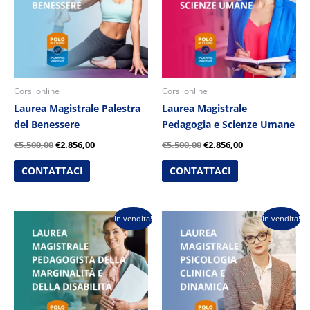
Corsi online
Corsi online
Laurea Magistrale Palestra
Laurea Magistrale
del Benessere
Pedagogia e Scienze Umane
€
5.500,00
€
2.856,00
€
5.500,00
€
2.856,00
CONTATTACI
CONTATTACI
Il
Il
Il
Il
In vendita!
In vendita!
prezzo
prezzo
prezzo
prezzo
originale
attuale
originale
attuale
era:
è:
era:
è:
€5.500,00.
€2.856,00.
€5.500,00.
€2.856,00.