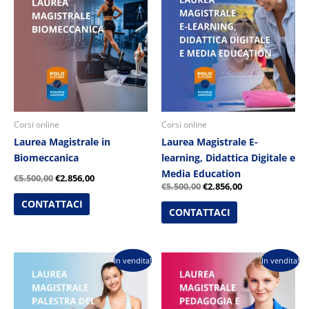
originale
attuale
originale
attuale
era:
è:
era:
è:
€5.500,00.
€2.856,00.
€5.500,00.
€2.856,00.
Corsi online
Corsi online
Laurea Magistrale in
Laurea Magistrale E-
Biomeccanica
learning, Didattica Digitale e
Media Education
€
5.500,00
€
2.856,00
€
5.500,00
€
2.856,00
CONTATTACI
CONTATTACI
Il
Il
Il
Il
In vendita!
In vendita!
prezzo
prezzo
prezzo
prezzo
originale
attuale
originale
attuale
era:
è:
era:
è:
€5.500,00.
€2.856,00.
€5.500,00.
€2.856,00.