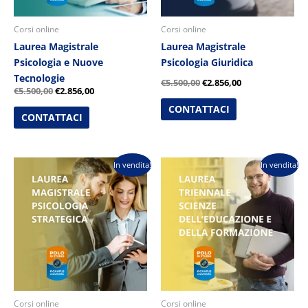
Corsi online
Corsi online
Laurea Magistrale
Laurea Magistrale
Psicologia e Nuove
Psicologia Giuridica
Tecnologie
€
5.500,00
€
2.856,00
€
5.500,00
€
2.856,00
CONTATTACI
CONTATTACI
Il
Il
Il
Il
In vendita!
In vendita!
prezzo
prezzo
prezzo
prezzo
originale
attuale
originale
attuale
era:
è:
era:
è:
€5.500,00.
€2.856,00.
€5.500,00.
€2.856,00.
Corsi online
Corsi online