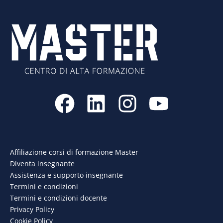
F
L
I
Y
a
i
n
o
c
n
s
u
e
k
t
t
Affiliazione corsi di formazione Master
Diventa insegnante
b
e
a
u
Assistenza e supporto insegnante
o
d
g
b
Termini e condizioni
Termini e condizioni docente
o
i
r
e
Privacy Policy
Cookie Policy