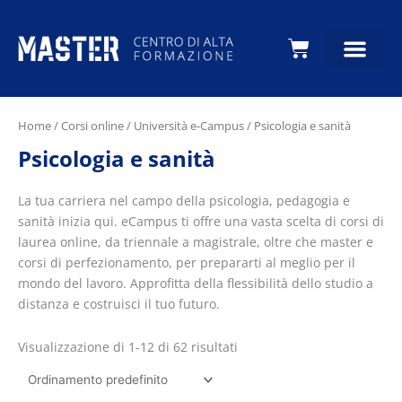
Carrello
Home
/
Corsi online
/
Università e-Campus
/ Psicologia e sanità
Psicologia e sanità
La tua carriera nel campo della psicologia, pedagogia e
sanità inizia qui. eCampus ti offre una vasta scelta di corsi di
laurea online, da triennale a magistrale, oltre che master e
corsi di perfezionamento, per prepararti al meglio per il
mondo del lavoro. Approfitta della flessibilità dello studio a
distanza e costruisci il tuo futuro.
Visualizzazione di 1-12 di 62 risultati