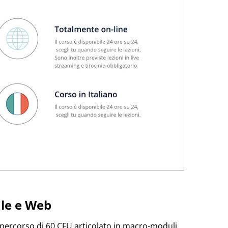
ale e Web
 percorso di 60 CFU articolato in macro-moduli