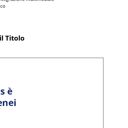
ico
l Titolo