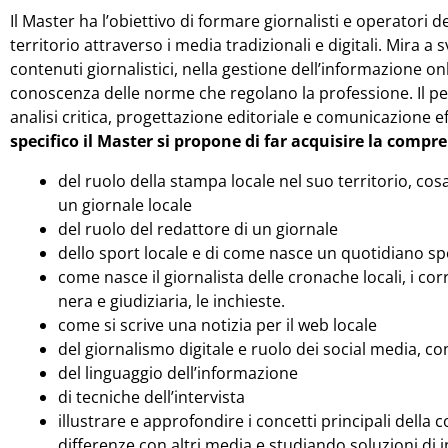
Il Master ha l’obiettivo di formare giornalisti e operatori 
territorio attraverso i media tradizionali e digitali. Mira
contenuti giornalistici, nella gestione dell’informazione onl
conoscenza delle norme che regolano la professione. Il per
analisi critica, progettazione editoriale e comunicazione ef
specifico il Master si propone di far acquisire la comp
del ruolo della stampa locale nel suo territorio, cos
un giornale locale
del ruolo del redattore di un giornale
dello sport locale e di come nasce un quotidiano sp
come nasce il giornalista delle cronache locali, i co
nera e giudiziaria, le inchieste.
come si scrive una notizia per il web locale
del giornalismo digitale e ruolo dei social media, 
del linguaggio dell’informazione
di tecniche dell’intervista
illustrare e approfondire i concetti principali della
differenze con altri media e studiando soluzioni di