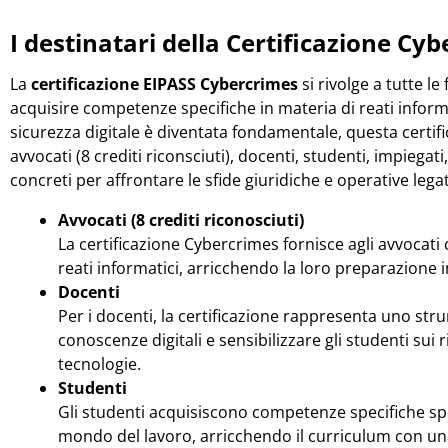
I destinatari della Certificazione Cy
La
certificazione EIPASS Cybercrimes
si rivolge a tutte l
acquisire competenze specifiche in materia di reati informa
sicurezza digitale è diventata fondamentale, questa certi
avvocati (8 crediti riconsciuti), docenti, studenti, impiegat
concreti per affrontare le sfide giuridiche e operative lega
Avvocati (8 crediti riconosciuti)
La certificazione Cybercrimes fornisce agli avvocat
reati informatici, arricchendo la loro preparazione 
Docenti
Per i docenti, la certificazione rappresenta uno str
conoscenze digitali e sensibilizzare gli studenti sui ri
tecnologie.
Studenti
Gli studenti acquisiscono competenze specifiche spen
mondo del lavoro, arricchendo il curriculum con una 