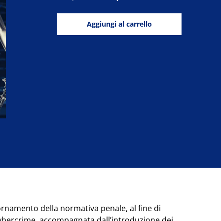
prezzo
prezzo
originale
attuale
Certificazione
Aggiungi al carrello
era:
è:
Cybercrimes
€290,00.
€149,00.
Eipass
quantità
rnamento della normativa penale, al fine di
l cybercrime, accompagnata dall’introduzione dei