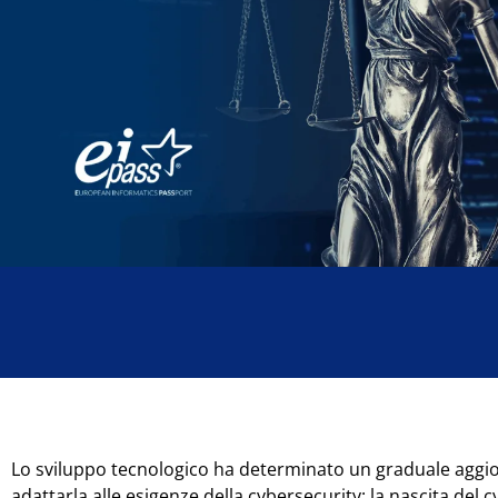
Lo sviluppo tecnologico ha determinato un graduale aggio
adattarla alle esigenze della cybersecurity: la nascita de