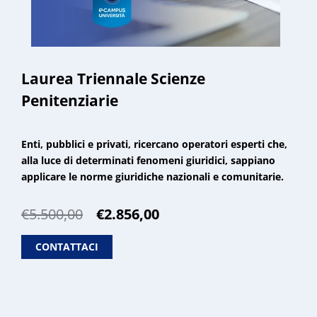
Laurea Triennale Scienze
Penitenziarie
Enti, pubblici e privati, ricercano operatori esperti che,
alla luce di determinati fenomeni giuridici, sappiano
applicare le norme giuridiche nazionali e comunitarie.
Il
Il
€
5.500,00
€
2.856,00
prezzo
prezzo
originale
attuale
CONTATTACI
era:
è:
€5.500,00.
€2.856,00.