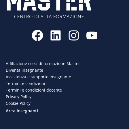
F
L
I
Y
a
i
n
o
c
n
s
u
e
k
t
t
Affiliazione corsi di formazione Master
Diventa insegnante
b
e
a
u
Assistenza e supporto insegnante
o
d
g
b
Termini e condizioni
Termini e condizioni docente
o
i
r
e
Privacy Policy
Cookie Policy
k
n
a
Area insegnanti
m