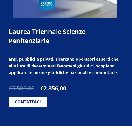
Laurea Triennale Scienze
Penitenziarie
Enti, pubblici e privati, ricercano operatori esperti che,
alla luce di determinati fenomeni giuridici, sappiano
applicare le norme giuridiche nazionali e comunitarie.
Il
Il
€
5.500,00
€
2.856,00
prezzo
prezzo
originale
attuale
CONTATTACI
era:
è:
€5.500,00.
€2.856,00.