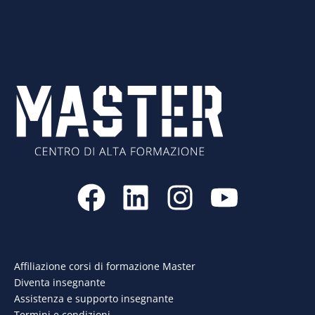
F
L
I
Y
a
i
n
o
c
n
s
u
e
k
t
t
Affiliazione corsi di formazione Master
Diventa insegnante
b
e
a
u
Assistenza e supporto insegnante
Termini e condizioni