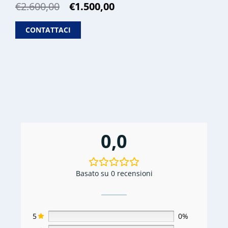
Il
Il
€
2.600,00
€
1.500,00
prezzo
prezzo
originale
attuale
CONTATTACI
era:
è:
€2.600,00.
€1.500,00.
0,0
Basato su 0 recensioni
5
0%