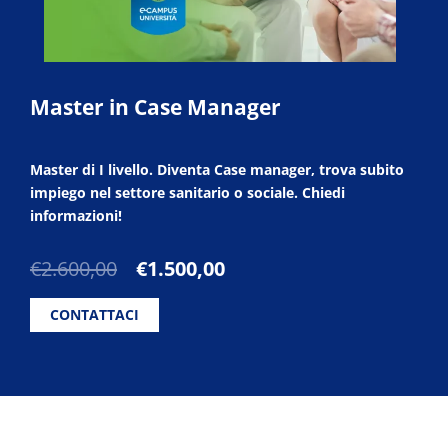
Master in Case Manager
Master di I livello. Diventa Case manager, trova subito
impiego nel settore sanitario o sociale. Chiedi
informazioni!
Il
Il
€
2.600,00
€
1.500,00
prezzo
prezzo
originale
attuale
CONTATTACI
era:
è:
€2.600,00.
€1.500,00.