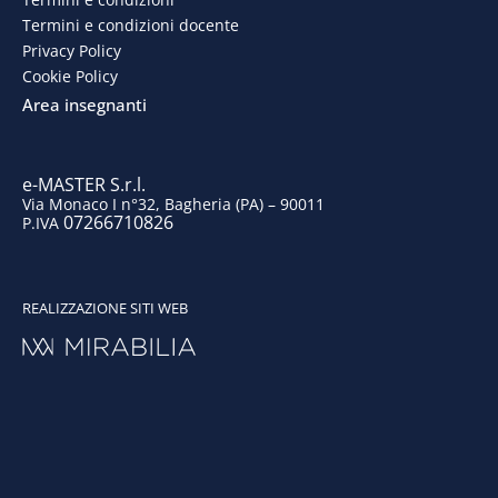
o
d
g
b
Termini e condizioni docente
o
i
r
e
Privacy Policy
Cookie Policy
k
n
a
Area insegnanti
m
e-MASTER S.r.l.
Via Monaco I n°32, Bagheria (PA) – 90011
07266710826
P.IVA
REALIZZAZIONE SITI WEB