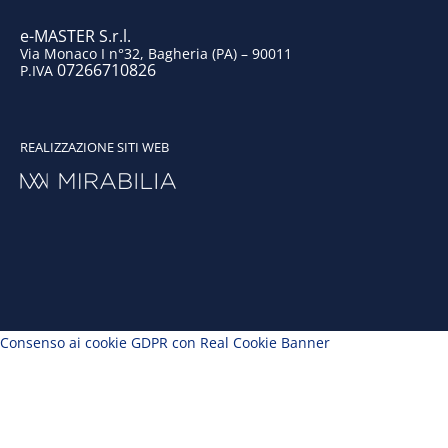
m
e-MASTER S.r.l.
Via Monaco I n°32, Bagheria (PA) – 90011
07266710826
P.IVA
REALIZZAZIONE SITI WEB
Consenso ai cookie GDPR con Real Cookie Banner