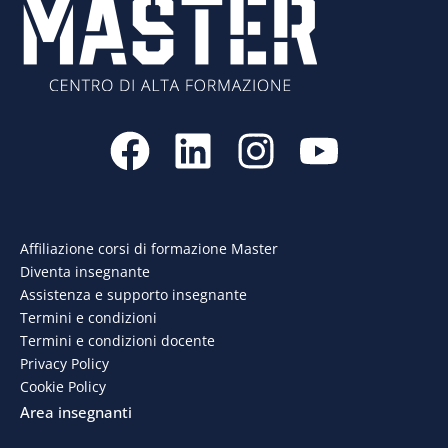
F
L
I
Y
a
i
n
o
c
n
s
u
e
k
t
t
Affiliazione corsi di formazione Master
Diventa insegnante
b
e
a
u
Assistenza e supporto insegnante
o
d
g
b
Termini e condizioni
Termini e condizioni docente
o
i
r
e
Privacy Policy
Cookie Policy
k
n
a
Area insegnanti