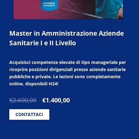
Master in Amministrazione Aziende
Sanitarie I e II Livello
Acquisisci competenze elevate di tipo manageriale per
ricoprire posizioni dirigenziali presso aziende sanitarie
pubbliche e private. Le lezioni sono completamente
online, disponibili H24!
Il
Il
€
2.600,00
€
1.400,00
prezzo
prezzo
originale
attuale
CONTATTACI
era:
è:
€2.600,00.
€1.400,00.