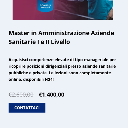
Master in Amministrazione Aziende
Sanitarie I e II Livello
Acquisisci competenze elevate di tipo manageriale per
ricoprire posizioni dirigenziali presso aziende sanitarie
pubbliche e private. Le lezioni sono completamente
online, disponibili H24!
Il
Il
€
2.600,00
€
1.400,00
prezzo
prezzo
originale
attuale
CONTATTACI
era:
è:
€2.600,00.
€1.400,00.