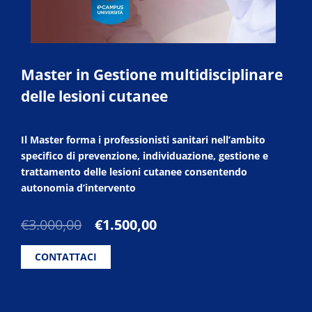
Master in Gestione multidisciplinare
delle lesioni cutanee
Il Master forma i professionisti sanitari nell’ambito
specifico di prevenzione, individuazione, gestione e
trattamento delle lesioni cutanee consentendo
autonomia d’intervento
Il
Il
€
3.000,00
€
1.500,00
prezzo
prezzo
originale
attuale
CONTATTACI
era:
è:
€3.000,00.
€1.500,00.