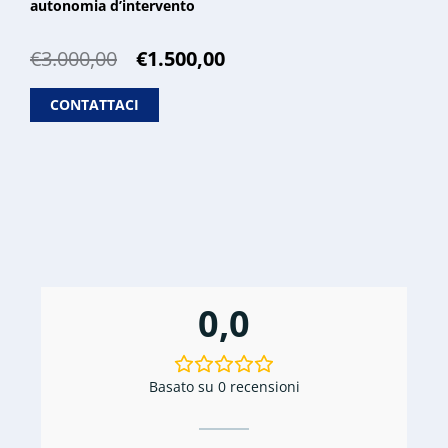
autonomia d’intervento
Il
Il
€
3.000,00
€
1.500,00
prezzo
prezzo
originale
attuale
CONTATTACI
era:
è:
€3.000,00.
€1.500,00.
0,0
Basato su 0 recensioni