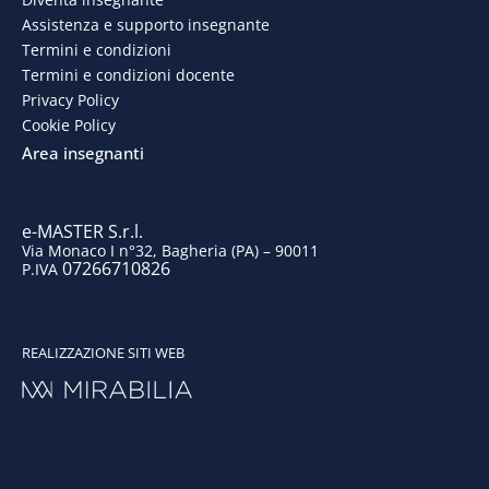
b
e
a
u
Assistenza e supporto insegnante
o
d
g
b
Termini e condizioni
Termini e condizioni docente
o
i
r
e
Privacy Policy
Cookie Policy
k
n
a
Area insegnanti
m
e-MASTER S.r.l.
Via Monaco I n°32, Bagheria (PA) – 90011
07266710826
P.IVA
REALIZZAZIONE SITI WEB