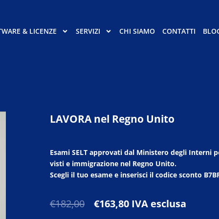
TWARE & LICENZE
SERVIZI
CHI SIAMO
CONTATTI
BLO
LAVORA nel Regno Unito
Esami SELT approvati dal Ministero degli Interni p
visti e immigrazione nel Regno Unito.
Scegli il tuo esame e inserisci il
codice sconto B7B
Il
Il
€
182,00
€
163,80
IVA esclusa
prezzo
prezzo