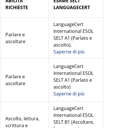
ABILITÀ
ESAME SELT
RICHIESTE
LANGUAGECERT
LanguageCert
International ESOL
Parlare e
SELT A1 (Parlato e
ascoltare
ascolto).
Saperne di più
LanguageCert
International ESOL
Parlare e
SELT A1 (Parlato e
ascoltare
ascolto)
Saperne di più
LanguageCert
International ESOL
Ascolto, lettura,
SELT B1 (Ascoltare,
scrittura e