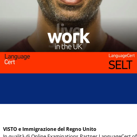
VISTO e Immigrazione del Regno Unito
In qualità di Online Examinations Partner LanguageCert of