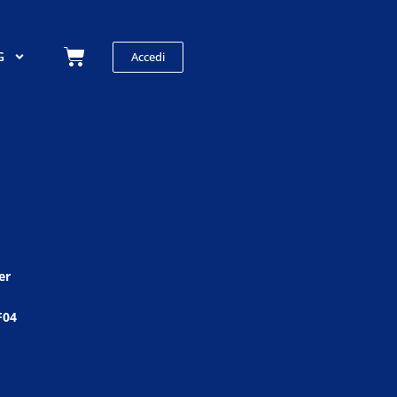
Carrello
G
Accedi
er
F04