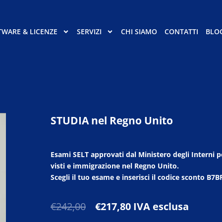
TWARE & LICENZE
SERVIZI
CHI SIAMO
CONTATTI
BLO
STUDIA nel Regno Unito
Esami SELT approvati dal Ministero degli Interni p
visti e immigrazione nel Regno Unito.
Scegli il tuo esame e inserisci il
codice sconto B7B
Il
Il
€
242,00
€
217,80
IVA esclusa
prezzo
prezzo