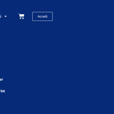
Carrello
G
Accedi
er
F04