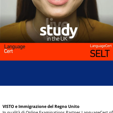
VISTO e Immigrazione del Regno Unito
In qualità di Online Examinations Partner LanguageCert of