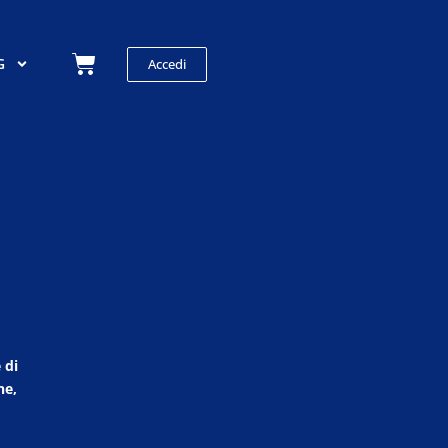
Carrello
G
Accedi
 di
ne,