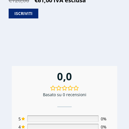
€
120,00
€
61,00
IVA esclusa
prezzo
prezzo
originale
attuale
ISCRIVITI
era:
è:
€120,00.
€61,00.
0,0
Basato su 0 recensioni
5
0%
4
0%