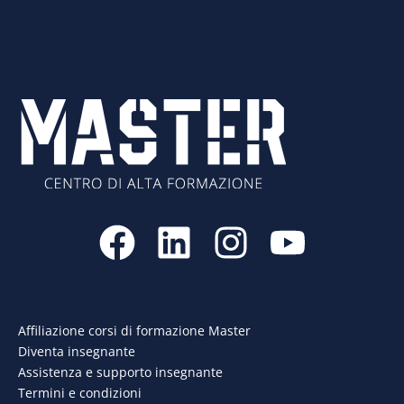
F
L
I
Y
a
i
n
o
c
n
s
u
e
k
t
t
Affiliazione corsi di formazione Master
Diventa insegnante
b
e
a
u
Assistenza e supporto insegnante
o
d
g
b
Termini e condizioni