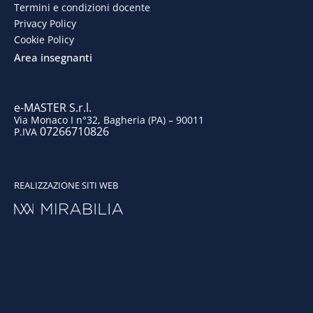
Termini e condizioni docente
o
i
r
e
Privacy Policy
Cookie Policy
k
n
a
Area insegnanti
m
e-MASTER S.r.l.
Via Monaco I n°32, Bagheria (PA) – 90011
07266710826
P.IVA
REALIZZAZIONE SITI WEB