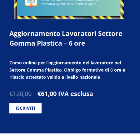
Aggiornamento Lavoratori Settore
Gomma Plastica – 6 ore
Corso online per l’aggiornamento del lavoratore nel
Settore Gomma Plastica. Obbligo formativo di 6 ore e
rilascio attestato valido a livello nazionale
Il
Il
€
120,00
€
61,00
IVA esclusa
prezzo
prezzo
originale
attuale
ISCRIVITI
era:
è:
€120,00.
€61,00.