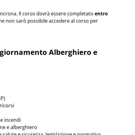
sincrona. Il corso dovrà essere completato
entro
ne non sarò possibile accedere al corso per
ggiornamento Alberghiero e
SP)
ricorsi
ne incendi
one e alberghiero
 salute e sicurezza, legislazione e normativa