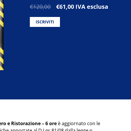
Il
Il
€
120,00
€
61,00
IVA esclusa
prezzo
prezzo
originale
attuale
ISCRIVITI
era:
è:
€120,00.
€61,00.
o e Ristorazione – 6 ore
è aggiornato con le
iche apportate al D.Lgs 81/08 dalla legge n.