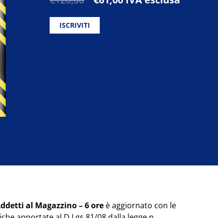
prezzo
prezzo
originale
attuale
ISCRIVITI
era:
è:
€120,00.
€61,00.
detti al Magazzino – 6 ore
è aggiornato con le
iche apportate al D.Lgs 81/08 dalla legge n.