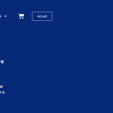
Carrello
G
Accedi
re
el
i 6