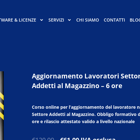
TWARE & LICENZE
SERVIZI
CHI SIAMO
CONTATTI
BLO
Aggiornamento Lavoratori Setto
Addetti al Magazzino – 6 ore
Corso online per l’aggiornamento del lavoratore n
Settore Addetti al Magazzino. Obbligo formativo d
ore e rilascio attestato valido a livello nazionale
Il
Il
€
120,00
€
61,00
IVA esclusa