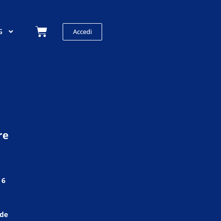
Carrello
G
Accedi
re
 6
 de