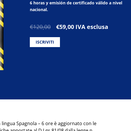
6 horas y emisión de certificado válido a nivel
nacional.
Il
Il
€
120,00
€
59,00
IVA esclusa
prezzo
prezzo
originale
attuale
ISCRIVITI
era:
è:
€120,00.
€59,00.
 lingua Spagnola – 6 ore è aggiornato con le
iche apportate al D.Lgs 81/08 dalla legge n.