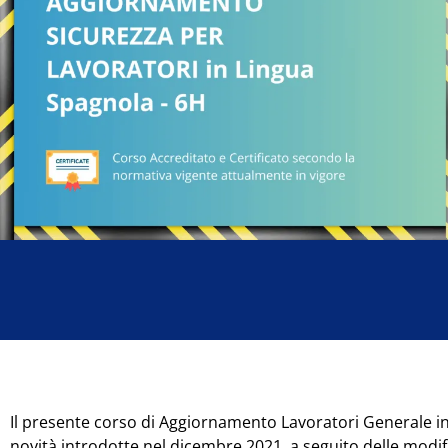
Il presente corso di Aggiornamento Lavoratori Generale in
novità introdotte nel dicembre 2021, a seguito delle modif