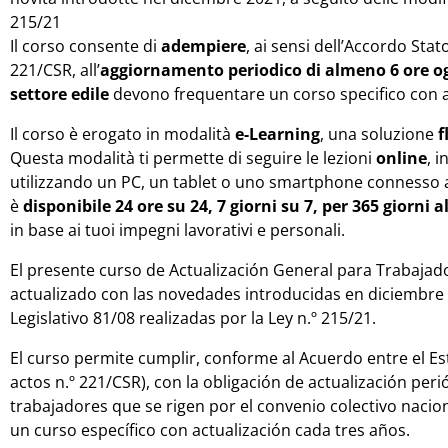
215/21
Il corso consente di
adempiere
, ai sensi dell’Accordo Stat
221/CSR, all’
aggiornamento periodico di almeno 6 ore 
settore edile
devono frequentare un corso specifico con
Il corso è erogato in modalità
e-Learning
, una soluzione
f
Questa modalità ti permette di seguire le lezioni
online
, 
utilizzando un PC, un tablet o uno smartphone connesso a 
è
disponibile 24 ore su 24, 7 giorni su 7, per 365 giorni a
in base ai tuoi impegni lavorativi e personali.
El presente curso de Actualización General para Trabajad
actualizado con las novedades introducidas en diciembre d
Legislativo 81/08 realizadas por la Ley n.º 215/21.
El curso permite cumplir, conforme al Acuerdo entre el Es
actos n.º 221/CSR), con la obligación de actualización per
trabajadores que se rigen por el convenio colectivo nacion
un curso específico con actualización cada tres años.