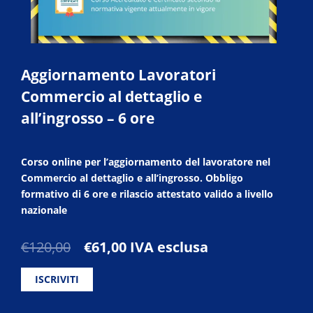
Aggiornamento Lavoratori
Commercio al dettaglio e
all’ingrosso – 6 ore
Corso online per l’aggiornamento del lavoratore nel
Commercio al dettaglio e all’ingrosso. Obbligo
formativo di 6 ore e rilascio attestato valido a livello
nazionale
Il
Il
€
120,00
€
61,00
IVA esclusa
prezzo
prezzo
originale
attuale
ISCRIVITI
era:
è:
€120,00.
€61,00.