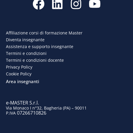
a
i
n
o
c
n
s
u
e
k
t
t
Affiliazione corsi di formazione Master
Diventa insegnante
b
e
a
u
Assistenza e supporto insegnante
o
d
g
b
Termini e condizioni
Termini e condizioni docente
o
i
r
e
Privacy Policy
Cookie Policy
k
n
a
Area insegnanti
m
e-MASTER S.r.l.
Via Monaco I n°32, Bagheria (PA) – 90011
07266710826
P.IVA