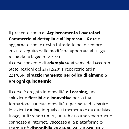
Il presente corso di
Aggiornamento Lavoratori
Commercio al dettaglio e all’ingrosso – 6 ore
è
aggiornato con le novità introdotte nel dicembre
2021, a seguito delle modifiche apportate al D.Lgs
81/08 dalla legge n. 215/21
Il corso consente di
adempiere
, ai sensi dell’Accordo
Stato Regioni del 21/12/2011 repertorio atti n.
221/CSR, all’
aggiornamento periodico di almeno 6
ore ogni quinquennio
.
Il corso è erogato in modalità
e-Learning
, una
soluzione
flessibile
e
innovativa
per la tua
formazione. Questa modalità ti permette di seguire
le lezioni
online
, in qualsiasi momento e da qualsiasi
luogo, utilizzando un PC, un tablet o uno smartphone
connesso a internet. L’accesso alla piattaforma e-
Learning è
disponibile 24 ore su 24, 7 giorni su 7,