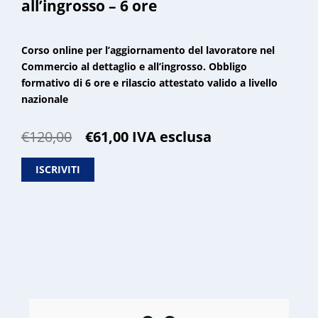
all’ingrosso – 6 ore
Corso online per l’aggiornamento del lavoratore nel
Commercio al dettaglio e all’ingrosso. Obbligo
formativo di 6 ore e rilascio attestato valido a livello
nazionale
Il
Il
€
120,00
€
61,00
IVA esclusa
prezzo
prezzo
originale
attuale
ISCRIVITI
era:
è:
€120,00.
€61,00.