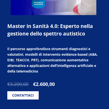
Master in Sanità 4.0: Esperto nella
gestione dello spettro autistico
Il percorso approfondisce strumenti diagnostici e
valutativi, modelli di intervento evidence-based (ABA,
EIBI, TEACCH, PRT), comunicazione aumentativa
alternativa e applicazioni dell’intelligenza artificiale e
della telemedicina
Il
Il
€
3.200,00
€
2.600,00
prezzo
prezzo
originale
attuale
CONTATTACI
era:
è:
€3.200,00.
€2.600,00.