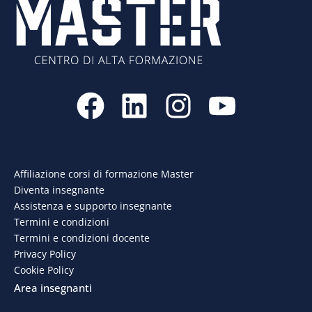
F
L
I
Y
a
i
n
o
c
n
s
u
e
k
t
t
Affiliazione corsi di formazione Master
Diventa insegnante
b
e
a
u
Assistenza e supporto insegnante
o
d
g
b
Termini e condizioni
Termini e condizioni docente
o
i
r
e
Privacy Policy
Cookie Policy
k
n
a
Area insegnanti