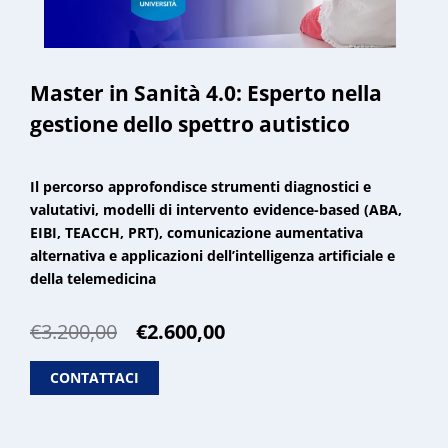
Master in Sanità 4.0: Esperto nella
gestione dello spettro autistico
Il percorso approfondisce strumenti diagnostici e
valutativi, modelli di intervento evidence-based (ABA,
EIBI, TEACCH, PRT), comunicazione aumentativa
alternativa e applicazioni dell’intelligenza artificiale e
della telemedicina
Il
Il
€
3.200,00
€
2.600,00
prezzo
prezzo
originale
attuale
CONTATTACI
era:
è:
€3.200,00.
€2.600,00.