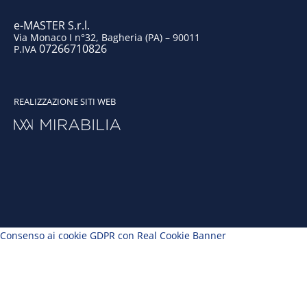
m
e-MASTER S.r.l.
Via Monaco I n°32, Bagheria (PA) – 90011
07266710826
P.IVA
REALIZZAZIONE SITI WEB
Consenso ai cookie GDPR con Real Cookie Banner