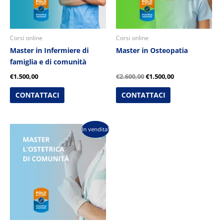
Corsi online
Corsi online
Master in Infermiere di
Master in Osteopatia
famiglia e di comunità
€
1.500,00
€
2.600,00
€
1.500,00
CONTATTACI
CONTATTACI
Il
Il
In vendita!
prezzo
prezzo
originale
attuale
era:
è:
€2.600,00.
€1.500,00.