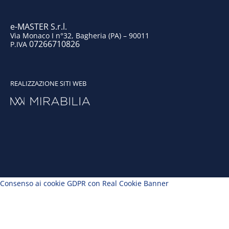
m
e-MASTER S.r.l.
Via Monaco I n°32, Bagheria (PA) – 90011
07266710826
P.IVA
REALIZZAZIONE SITI WEB
Consenso ai cookie GDPR con Real Cookie Banner