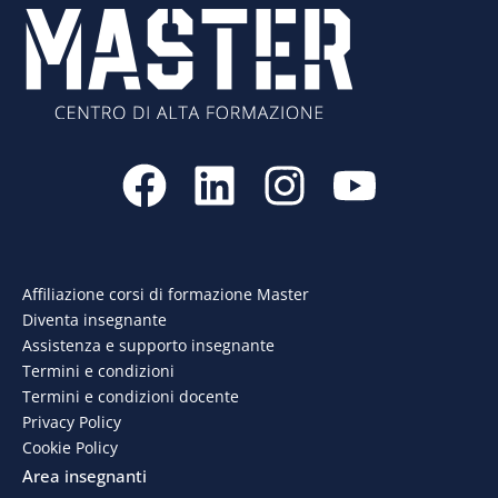
F
L
I
Y
a
i
n
o
c
n
s
u
e
k
t
t
Affiliazione corsi di formazione Master
Diventa insegnante
b
e
a
u
Assistenza e supporto insegnante
o
d
g
b
Termini e condizioni
Termini e condizioni docente
o
i
r
e
Privacy Policy
Cookie Policy
k
n
a
Area insegnanti