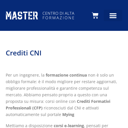
Carrello
Crediti CNI
Per un ingegnere, la
formazione continua
non è solo un
obbligo formale: è il modo migliore per restare aggiornati,
migliorare professionalità e garantire competenza sul
mercato. Abbiamo pensato proprio a questo con una
proposta su misura: corsi online con
Crediti Formativi
Professionali (CFP)
riconosciuti dal CNI e attivati
automaticamente sul portale
Mying
Mettiamo a disposizione
corsi e‑learning
, pensati per