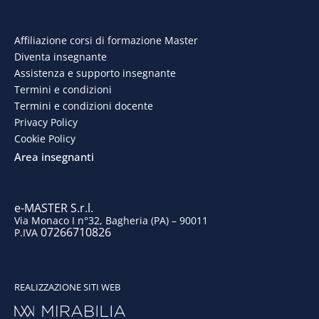
c
n
s
u
e
k
t
t
Affiliazione corsi di formazione Master
Diventa insegnante
b
e
a
u
Assistenza e supporto insegnante
o
d
g
b
Termini e condizioni
Termini e condizioni docente
o
i
r
e
Privacy Policy
Cookie Policy
k
n
a
Area insegnanti
m
e-MASTER S.r.l.
Via Monaco I n°32, Bagheria (PA) – 90011
07266710826
P.IVA
REALIZZAZIONE SITI WEB