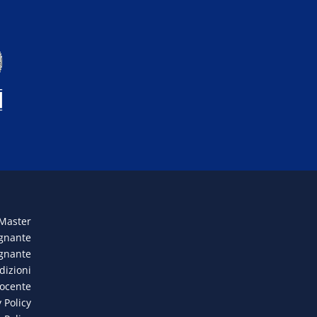
 Master
egnante
egnante
dizioni
docente
 Policy