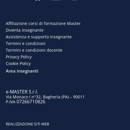
a
i
n
o
c
n
s
u
e
k
t
t
Affiliazione corsi di formazione Master
Diventa insegnante
b
e
a
u
Assistenza e supporto insegnante
o
d
g
b
Termini e condizioni
Termini e condizioni docente
o
i
r
e
Privacy Policy
Cookie Policy
k
n
a
Area insegnanti
m
e-MASTER S.r.l.
Via Monaco I n°32, Bagheria (PA) – 90011
07266710826
P.IVA
REALIZZAZIONE SITI WEB