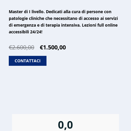
Master di I livello. Dedicati alla cura di persone con
patologie cliniche che necessitano di accesso ai servizi
di emergenza e di terapia intensiva. Lezioni full online
accessibili 24/24!
Il
Il
€
2.600,00
€
1.500,00
prezzo
prezzo
originale
attuale
CONTATTACI
era:
è:
€2.600,00.
€1.500,00.
0,0