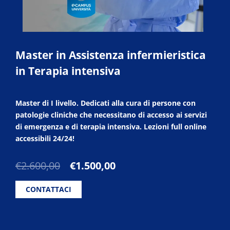
Master in Assistenza infermieristica
in Terapia intensiva
Master di I livello. Dedicati alla cura di persone con
patologie cliniche che necessitano di accesso ai servizi
di emergenza e di terapia intensiva. Lezioni full online
accessibili 24/24!
Il
Il
€
2.600,00
€
1.500,00
prezzo
prezzo
originale
attuale
CONTATTACI
era:
è:
€2.600,00.
€1.500,00.