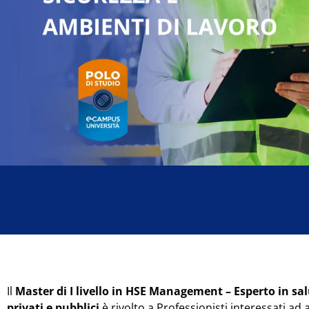
Il
Master di I livello in HSE Management – Esperto in sal
privati e pubblici
è rivolto a Professionisti interessati a