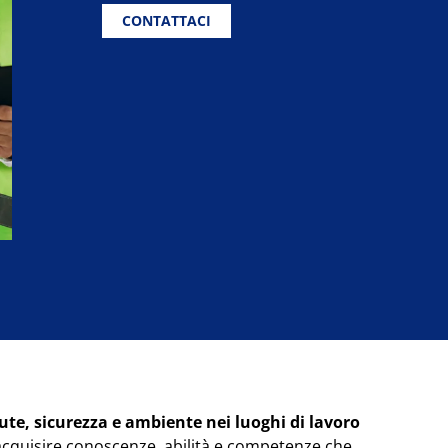
originale
attuale
CONTATTACI
era:
è:
€3.200,00.
€2.600,00.
ute, sicurezza e ambiente nei luoghi di lavoro
d acquisire conoscenze, abilità e competenze che