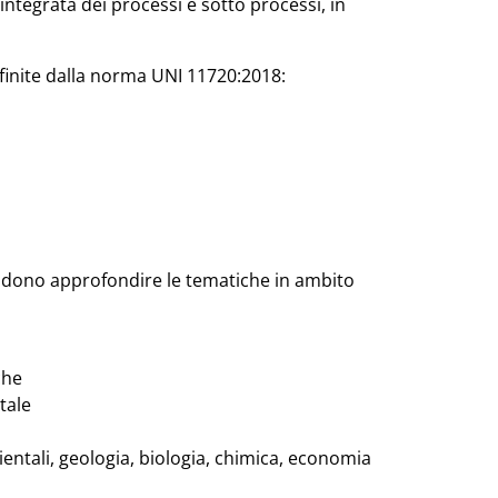
tegrata dei processi e sotto processi, in
efinite dalla norma UNI 11720:2018:
ntendono approfondire le tematiche in ambito
che
tale
entali, geologia, biologia, chimica, economia