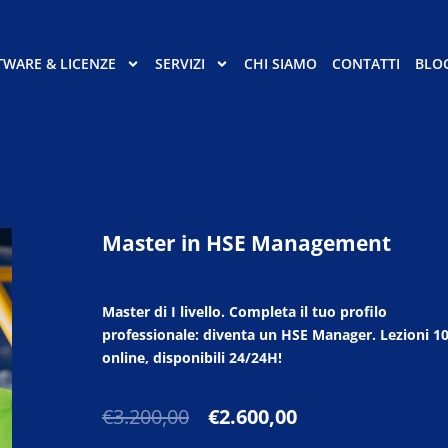
TWARE & LICENZE
SERVIZI
CHI SIAMO
CONTATTI
BLO
Master in HSE Management
Master di I livello. Completa il tuo profilo
professionale: diventa un HSE Manager. Lezioni 
online, disponibili 24/24H!
Il
Il
€
3.200,00
€
2.600,00
prezzo
prezzo