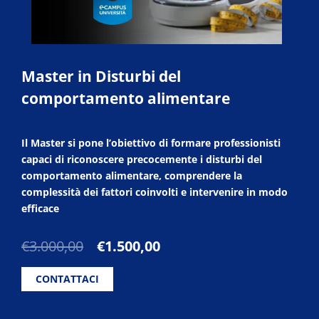
Master in Disturbi del
comportamento alimentare
Il Master si pone l’obiettivo di formare professionisti
capaci di riconoscere precocemente i disturbi del
comportamento alimentare, comprendere la
complessità dei fattori coinvolti e intervenire in modo
efficace
Il
Il
€
3.000,00
€
1.500,00
prezzo
prezzo
originale
attuale
CONTATTACI
era:
è:
€3.000,00.
€1.500,00.