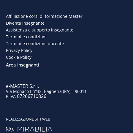
c
n
s
u
e
k
t
t
Affiliazione corsi di formazione Master
Diventa insegnante
b
e
a
u
Assistenza e supporto insegnante
o
d
g
b
Termini e condizioni
Termini e condizioni docente
o
i
r
e
Privacy Policy
Cookie Policy
k
n
a
Area insegnanti
m
e-MASTER S.r.l.
Via Monaco I n°32, Bagheria (PA) – 90011
07266710826
P.IVA
REALIZZAZIONE SITI WEB