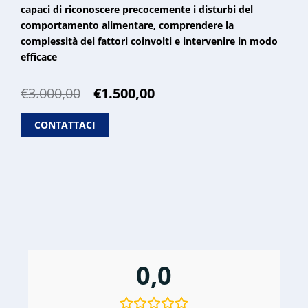
capaci di riconoscere precocemente i disturbi del
comportamento alimentare, comprendere la
complessità dei fattori coinvolti e intervenire in modo
efficace
Il
Il
€
3.000,00
€
1.500,00
prezzo
prezzo
originale
attuale
CONTATTACI
era:
è:
€3.000,00.
€1.500,00.
0,0