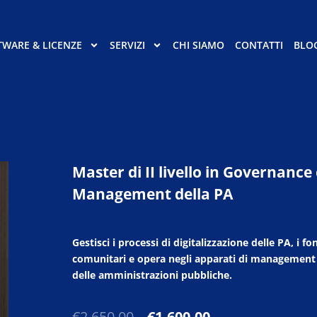
TWARE & LICENZE
SERVIZI
CHI SIAMO
CONTATTI
BLO
Master di II livello in Governance
Management della PA
Gestisci i processi di digitalizzazione delle PA, i fo
comunitari e opera negli apparati di management
delle amministrazioni pubbliche.
Il
Il
€
2.650,00
€
1.600,00