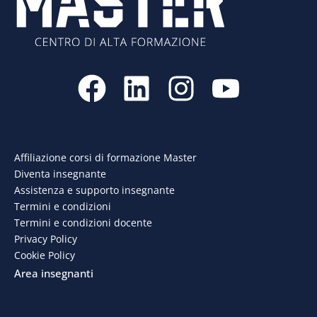
F
L
I
Y
a
i
n
o
c
n
s
u
e
k
t
t
Affiliazione corsi di formazione Master
Diventa insegnante
b
e
a
u
Assistenza e supporto insegnante
o
d
g
b
Termini e condizioni
Termini e condizioni docente
o
i
r
e
Privacy Policy
Cookie Policy
k
n
a
Area insegnanti
m