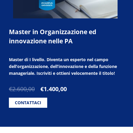
Master in Organizzazione ed
innovazione nelle PA
Master di I livello. Diventa un esperto nel campo
dell’organizzazione, dell’innovazione e della funzione
manageriale. Iscriviti e ottieni velocemente il titolo!
Il
Il
€
2.600,00
€
1.400,00
prezzo
prezzo
originale
attuale
CONTATTACI
era:
è:
€2.600,00.
€1.400,00.