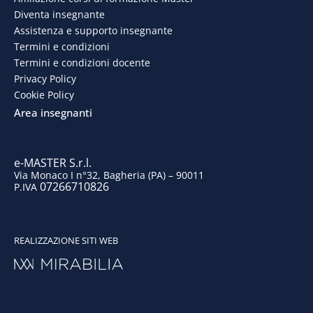
Diventa insegnante
b
e
a
u
Assistenza e supporto insegnante
o
d
g
b
Termini e condizioni
Termini e condizioni docente
o
i
r
e
Privacy Policy
Cookie Policy
k
n
a
Area insegnanti
m
e-MASTER S.r.l.
Via Monaco I n°32, Bagheria (PA) – 90011
07266710826
P.IVA
REALIZZAZIONE SITI WEB